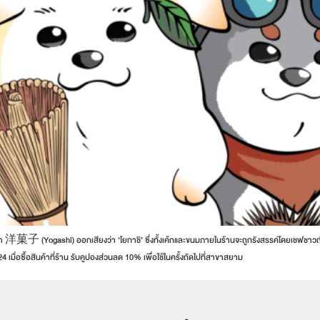
ว่า 洋菓子 (Yogashi) ออกเสียงว่า ‘โยกาชิ’ ซึ่งทั้งเค้กและขนมภายในร้านจะถูกรังสรรค์โดยเชฟชาวญี่
ซื้อสินค้าที่ร้าน รับคูปองส่วนลด 10% เพื่อใช้ในครั้งถัดไปที่สาขาสยาม