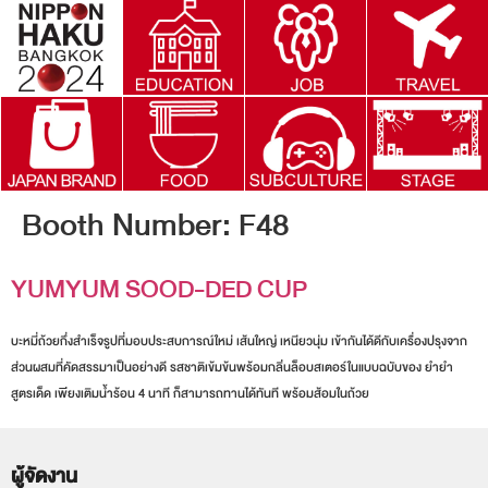
Booth Number:
F48
YUMYUM SOOD-DED CUP
บะหมี่ถ้วยกึ่งสำเร็จรูปที่มอบประสบการณ์ใหม่ เส้นใหญ่ เหนียวนุ่ม เข้ากันได้ดีกับเครื่องปรุงจาก
ส่วนผสมที่คัดสรรมาเป็นอย่างดี รสชาติเข้มข้นพร้อมกลิ่นล็อบสเตอร์ในแบบฉบับของ ยำยำ
สูตรเด็ด เพียงเติมน้ำร้อน 4 นาที ก็สามารถทานได้ทันที พร้อมส้อมในถ้วย
ผู้จัดงาน