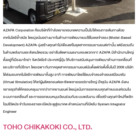
AZAPA Corporation คือบริษัทที่กำลังขยายขอบเขตความเป็นไปได้ของการเดินทางด้วย
เทคโนโลยีล้ำสมัย โดยมุ่งเน้นอย่างมากในด้านการพัฒนาแบบใช้โมเดลจำลอง (Model-Based
Development) AZAPA มุ่งสร้างคุณค่าไม่เพียงแค่ในอุตสาหกรรมยานยนต์เท่านั้น แต่ยังรวมถึง
ในด้านพลังงานและสังคมโดยรวม อย่าลืมติดตามผลงานของพวกเขา! AZAPA มีสำนักงานใหญ่
ตั้งอยู่ที่เมืองนาโกย่า จังหวัดไอจิ ประเทศญี่ปุ่น ให้บริการสนับสนุนการพัฒนาด้านการเคลื่อนที่
และบริการที่ปรึกษา โดยเฉพาะกับภาคอุตสาหกรรมยานยนต์นับตั้งแต่ก่อตั้งขึ้นในปี 2008 บริษัท
ได้ส่งมอบเทคโนโลยีการพัฒนาขั้นสูง อาทิ การพัฒนาโดยใช้แบบจำลองจำลองเสมือนจริง
(Virtual Simulation) ให้แก่ผู้ผลิตรถยนต์และซัพพลายเออร์รายใหญ่ ปัจจุบัน AZAPA ยังคง
ขยายธุรกิจให้ครอบคลุมมากกว่าภาคยานยนต์ โดยมุ่งเน้นการออกแบบคุณค่าแบบองค์รวมใน
ระบบการเคลื่อนที่ และการออกแบบหมุนเวียนร่วมกับระบบพลังงาน เพื่อสร้างคุณค่าใหม่ที่พลิก
โฉมชีวิตประจำวันของเราและเปิดประตูสู่อนาคต ตำแหน่งงานที่เปิดรับ System Integrator
Engineer
TOHO CHIKAKOKI CO., LTD.