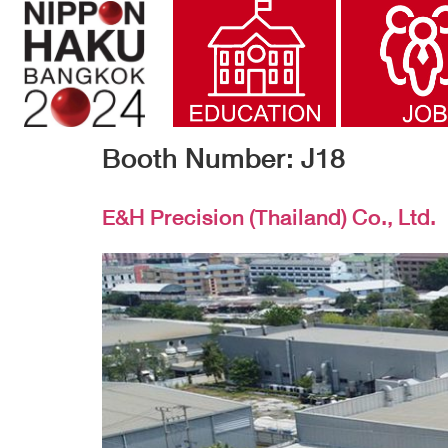
Booth Number:
J18
E&H Precision (Thailand) Co., Ltd.