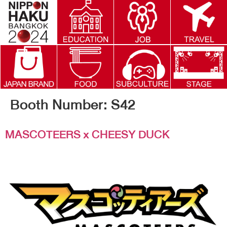
Booth Number:
S42
MASCOTEERS x CHEESY DUCK