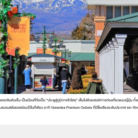
 โดยรถชินคันเซ็น เป็นเมืองที่ถือเป็น “ประตูสู่ภูมิภาคโทโฮคุ” เต็มไปด้วยเสน่ห์การท่องเที่ยวแบบญี่
รวมแบรนด์ดังยอดนิยมไว้ในที่เดียว อาทิ Gotemba Premium Outlets ที่มีชื่อเสียงระดับประเทศ แล