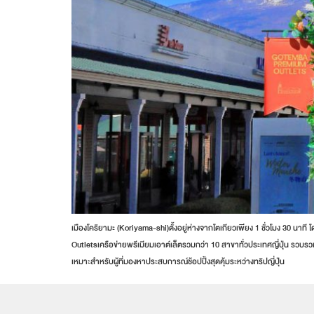
เมืองโคริยามะ (Koriyama-shi)ตั้งอยู่ห่างจากโตเกียวเพียง 1 ชั่วโมง 30 นาที
Outletsเครือข่ายพรีเมียมเอาต์เล็ตรวมกว่า 10 สาขาทั่วประเทศญี่ปุ่น รวบ
เหมาะสำหรับผู้ที่มองหาประสบการณ์ช้อปปิ้งสุดคุ้มระหว่างทริปญี่ปุ่น