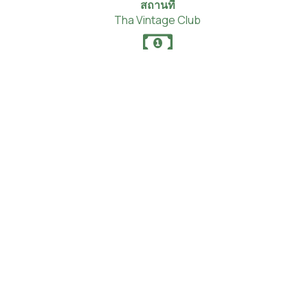
สถานที่
Tha Vintage Club
ค่าใช้จ่าย
4,000 บาท/ท่าน
ผู้เข้าร่วม
สำหรับผู้มีส่วนเกี่ยวข้องในงาน NIPPON HAKU BANGKOK ทุกท่าน
(ยินดีต้อนรับหากท่านต้องการพาพันธมิตรธุรกิจหรือผู้ติดตาม
จากบริษัทอื่นเข้าร่วมงานด้วย)
การมอบรางวัล
ชนะเลิศ | ใกล้ธง 4 หลุม | ตีไกล 4 หลุม
รูปแบบ