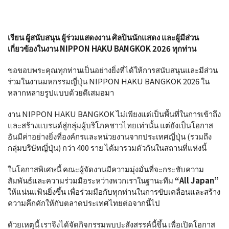
คณะกรรมการจัดงาน NIPPON HAKU BANGKOK 2026
เรียน ผู้สนับสนุน ผู้ร่วมแสดงงาน ศิลปินนักแสดง และผู้มีส่วน
เกี่ยวข้องในงาน NIPPON HAKU BANGKOK 2026 ทุกท่าน
ขอขอบพระคุณทุกท่านเป็นอย่างยิ่งที่ได้ให้การสนับสนุนและมีส่วน
ร่วมในงานมหกรรมญี่ปุ่น NIPPON HAKU BANGKOK 2026 ใน
หลากหลายรูปแบบด้วยดีเสมอมา
งาน NIPPON HAKU BANGKOK ไม่เพียงแต่เป็นพื้นที่ในการเข้าถึง
และสร้างแบรนด์สู่กลุ่มผู้บริโภคชาวไทยเท่านั้น แต่ยังเป็นโอกาส
อันมีค่าอย่างยิ่งที่องค์กรและหน่วยงานจากประเทศญี่ปุ่น (รวมถึง
กลุ่มบริษัทญี่ปุ่น) กว่า 400 ราย ได้มารวมตัวกันในสถานที่แห่งนี้
ในโอกาสพิเศษนี้ คณะผู้จัดงานมีความมุ่งมั่นที่จะกระชับความ
สัมพันธ์และความร่วมมือระหว่างพวกเราในฐานะทีม
“All Japan”
ให้แน่นแฟ้นยิ่งขึ้น เพื่อร่วมมือกับทุกท่านในการขับเคลื่อนและสร้าง
ความคึกคักให้กับตลาดประเทศไทยต่อจากนี้ไป
ด้วยเหตุนี้ เราจึงได้จัดกิจกรรมพบปะสังสรรค์นี้ขึ้น เพื่อเปิดโอกาส