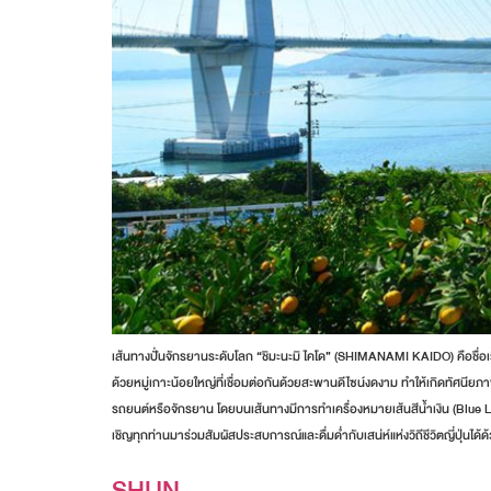
เส้นทางปั่นจักรยานระดับโลก “ชิมะนะมิ ไคโด” (SHIMANAMI KAIDO) คือชื่อเรียก
ด้วยหมู่เกาะน้อยใหญ่ที่เชื่อมต่อกันด้วยสะพานดีไซน์งดงาม ทำให้เกิดทัศนียภา
รถยนต์หรือจักรยาน โดยบนเส้นทางมีการทำเครื่องหมายเส้นสีน้ำเงิน (Blue Line) 
เชิญทุกท่านมาร่วมสัมผัสประสบการณ์และดื่มด่ำกับเสน่ห์แห่งวิถีชีวิตญี่ปุ่นได้
SHUN