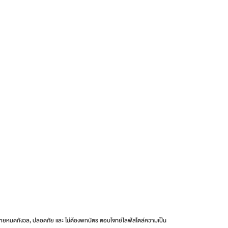
องง่ายหมดกังวล, ปลอดภัย และ ไม่ต้องพกบัตร ตอบโจทย์ไลฟ์สไตล์ความเป็น