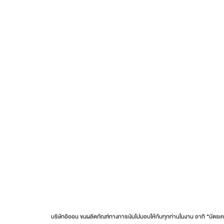
บริษัทอิออน ขนผลิตภัณฑ์ทางการเงินไปมอบให้กับทุกท่านในงาน อาทิ “บัตรเคร