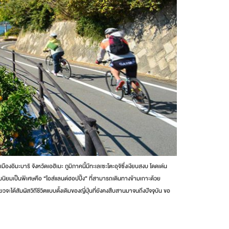
อิมะบาริ จังหวัดเอฮิเมะ ภูมิภาคนี้มีทะเลเซะโตะอุจิซึ่งเงียบสงบ โดดเด่น
วามนิยมเป็นพิเศษคือ “ไอส์แลนด์ฮอปปิ้ง” ที่สามารถเดินทางข้ามเกาะด้วย
จะได้สัมผัสวิถีชีวิตแบบดั้งเดิมของญี่ปุ่นที่ยังคงสืบสานมาจนถึงปัจจุบัน ขอ