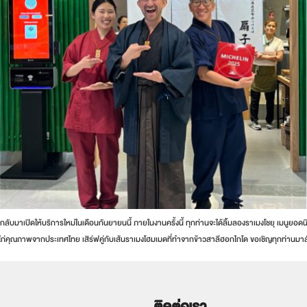
าเปิดให้บริการใหม่ในเดือนกันยายนนี้ ภายในงานครั้งนี้ ทุกท่านจะได้ลิ้มลองราเมงโชยุ เมนูยอดนิย
ไก่คุณภาพจากประเทศไทย เสิร์ฟคู่กับเส้นราเมงโฮมเมดที่ทำจากข้าวสาลีฮอกไกโด ขอเชิญทุกท่านม