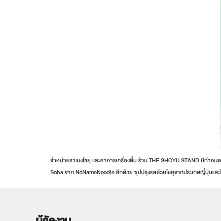
จำหน่ายราเมงโชยุ และอาหารเครื่องดื่ม ร้าน THE SHOYU STAND มีกำหนดกลับม
Soba จาก NoNameNoodle อีกด้วย ซุปปรุงรสด้วยโชยุจากประเทศญี่ปุ่นและ