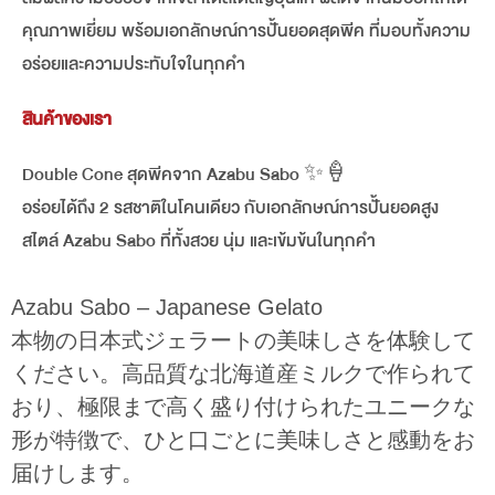
คุณภาพเยี่ยม พร้อมเอกลักษณ์การปั้นยอดสุดพีค ที่มอบทั้งความ
อร่อยและความประทับใจในทุกคำ
สินค้าของเรา
Double Cone สุดพีคจาก Azabu Sabo ✨🍦
อร่อยได้ถึง 2 รสชาติในโคนเดียว กับเอกลักษณ์การปั้นยอดสูง
สไตล์ Azabu Sabo ที่ทั้งสวย นุ่ม และเข้มข้นในทุกคำ
Azabu Sabo – Japanese Gelato
本物の日本式ジェラートの美味しさを体験して
ください。高品質な北海道産ミルクで作られて
おり、極限まで高く盛り付けられたユニークな
形が特徴で、ひと口ごとに美味しさと感動をお
届けします。