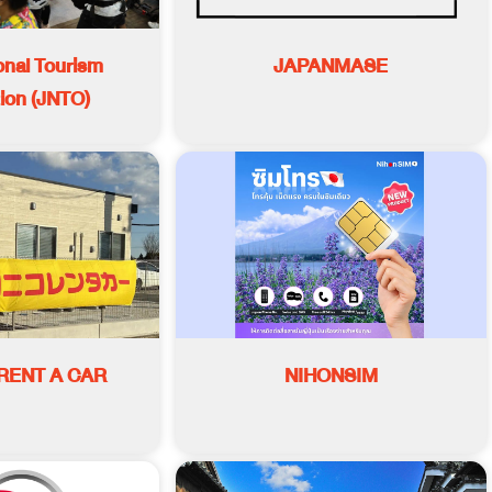
onal Tourism
JAPANMASE
ion (JNTO)
RENT A CAR
NIHONSIM