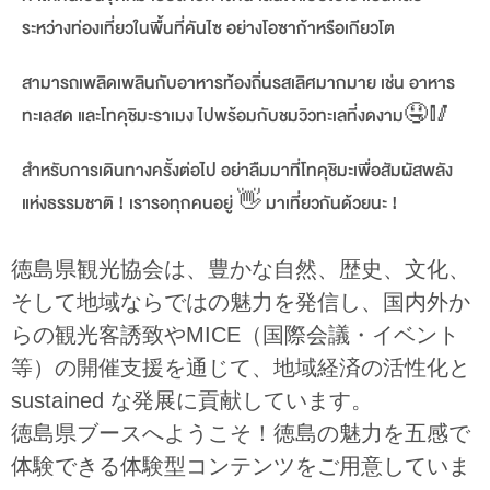
ระหว่างท่องเที่ยวในพื้นที่คันไซ อย่างโอซาก้าหรือเกียวโต
สามารถเพลิดเพลินกับอาหารท้องถิ่นรสเลิศมากมาย เช่น อาหาร
ทะเลสด และโทคุชิมะราเมง ไปพร้อมกับชมวิวทะเลที่งดงาม
🤤🥢
สำหรับการเดินทางครั้งต่อไป อย่าลืมมาที่โทคุชิมะเพื่อสัมผัสพลัง
แห่งธรรมชาติ ! เรารอทุกคนอยู่
👋
มาเที่ยวกันด้วยนะ !
徳島県観光協会は、豊かな自然、歴史、文化、
そして地域ならではの魅力を発信し、国内外か
らの観光客誘致やMICE（国際会議・イベント
等）の開催支援を通じて、地域経済の活性化と
sustained な発展に貢献しています。
徳島県ブースへようこそ！徳島の魅力を五感で
体験できる体験型コンテンツをご用意していま