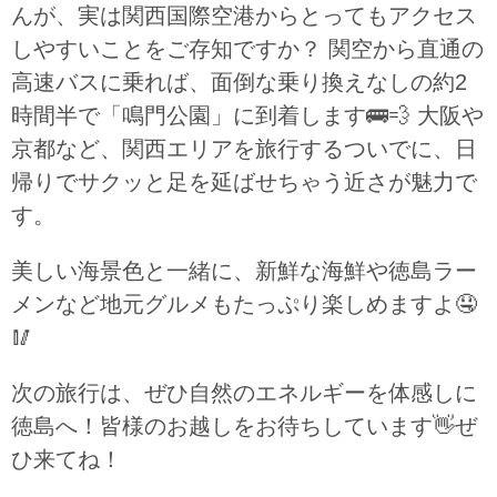
んが、実は関西国際空港からとってもアクセス
しやすいことをご存知ですか？ 関空から直通の
高速バスに乗れば、面倒な乗り換えなしの約2
時間半で「鳴門公園」に到着します
🚌💨
大阪や
京都など、関西エリアを旅行するついでに、日
帰りでサクッと足を延ばせちゃう近さが魅力で
す。
美しい海景色と一緒に、新鮮な海鮮や徳島ラー
メンなど地元グルメもたっぷり楽しめますよ
🤤
🥢
次の旅行は、ぜひ自然のエネルギーを体感しに
徳島へ！皆様のお越しをお待ちしています
👋
ぜ
ひ来てね！