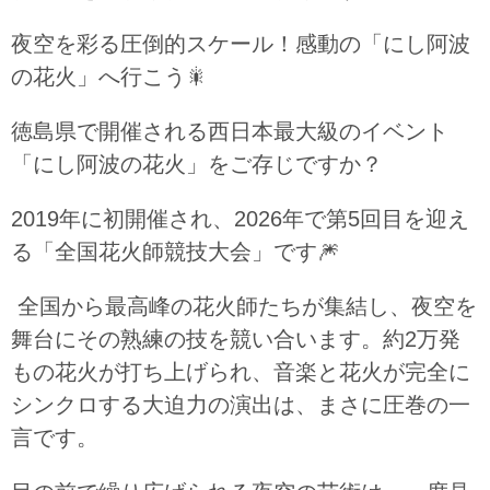
夜空を彩る圧倒的スケール！感動の「にし阿波
の花火」へ行こう
🎇
徳島県で開催される西日本最大級のイベント
「にし阿波の花火」をご存じですか？
2019年に初開催され、2026年で第5回目を迎え
る「全国花火師競技大会」です
🎆
全国から最高峰の花火師たちが集結し、夜空を
舞台にその熟練の技を競い合います。約2万発
もの花火が打ち上げられ、音楽と花火が完全に
シンクロする大迫力の演出は、まさに圧巻の一
言です。