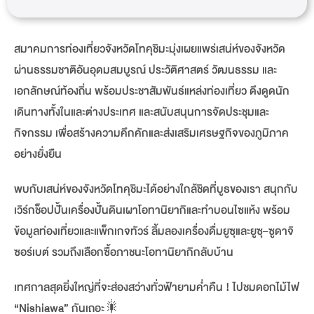
สมาคมการท่องเที่ยวจังหวัดโทคุชิมะมุ่งเผยแพร่เสน่ห์ของจังหวัด
ผ่านธรรมชาติอันอุดมสมบูรณ์ ประวัติศาสตร์ วัฒนธรรม และ
เอกลักษณ์ท้องถิ่น พร้อมประชาสัมพันธ์แหล่งท่องเที่ยว ดึงดูดนัก
เดินทางทั้งในและต่างประเทศ และสนับสนุนการจัดประชุมและ
กิจกรรม เพื่อสร้างความคึกคักและส่งเสริมเศรษฐกิจของภูมิภาค
อย่างยั่งยืน
พบกับเสน่ห์ของจังหวัดโทคุชิมะได้อย่างใกล้ชิดที่บูธของเรา สนุกกับ
เวิร์กช็อปปั้นเครื่องปั้นดินเผาโอทานิยากิและทำบอนไซแห้ง พร้อม
ข้อมูลท่องเที่ยวและแพ็กเกจทัวร์ ลิ้มลองเครื่องดื่มยูซุและยูซุ–ซูดาจิ
ซอร์เบต์ รวมถึงเลือกซื้อภาชนะโอทานิยากิกลับบ้าน
เทศกาลสุดยิ่งใหญ่ที่จะส่องสว่างทั่วฟ้ายามค่ำคืน ! ไปชมดอกไม้ไฟ
“Nishiawa” กันเถอะ
🎇