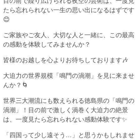
目の前で繰り広げられる夜空の芸術は、一度見
たら忘れられない一生の思い出になるはずです
😊
ご家族やご友人、大切な人と一緒に、この最高
の感動を体験してみませんか？
皆様のお越しを心よりお待ちしております
🎶
大迫力の世界規模「鳴門の渦潮」を見に来ませ
んか？
🌀
世界三大潮流にも数えられる徳島県の「鳴門の
渦潮」！目の前で激しく渦巻く大迫力の絶景
は、一度見たら忘れられない感動体験です
✨
「四国って少し遠そう…」と思うかもしれませ