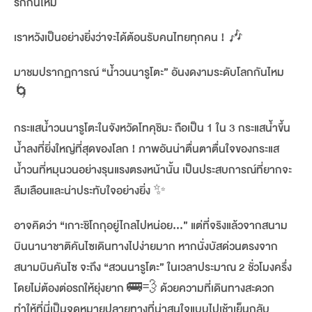
รักกันไหม
เราหวังเป็นอย่างยิ่งว่าจะได้ต้อนรับคนไทยทุกคน !
🎶
มาชมปรากฏการณ์ “น้ำวนนารูโตะ” อันงดงามระดับโลกกันไหม
🌀
กระแสน้ำวนนารูโตะในจังหวัดโทคุชิมะ ถือเป็น 1 ใน 3 กระแสน้ำขึ้น
น้ำลงที่ยิ่งใหญ่ที่สุดของโลก ! ภาพอันน่าตื่นตาตื่นใจของกระแส
น้ำวนที่หมุนวนอย่างรุนแรงตรงหน้านั้น เป็นประสบการณ์ที่ยากจะ
ลืมเลือนและน่าประทับใจอย่างยิ่ง
✨
อาจคิดว่า “เกาะชิโกกุอยู่ไกลไปหน่อย…” แต่ที่จริงแล้วจากสนาม
บินนานาชาติคันไซเดินทางไปง่ายมาก หากนั่งบัสด่วนตรงจาก
สนามบินคันไซ จะถึง “สวนนารูโตะ” ในเวลาประมาณ 2 ชั่วโมงครึ่ง
โดยไม่ต้องต่อรถให้ยุ่งยาก
🚌💨
ด้วยความที่เดินทางสะดวก
ทำให้ที่นี่เป็นจุดหมายปลายทางที่น่าสนใจแบบไปเช้าเย็นกลับ