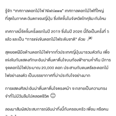
รู้จัก “เทศกาลดอกไม้ไฟ Nishiawa” เทศกาลดอกไม้ไฟที่ใหญ่
ที่สุดในภาคตะวันตกของญี่ปุ่น ซึ่งจัดขึ้นในจังหวัดโทคุชิมะกันไหม
เทศกาลนี้จัดขึ้นครั้งแรกในปี 2019 ซึ่งในปี 2026 นี้ถือเป็นครั้งที่ 5
แล้ว และเป็น “การแข่งขันดอกไม้ไฟระดับชาติ” ด้วย
🎆
สุดยอดฝีมือด้านดอกไม้ไฟจากทั่วประเทศญี่ปุ่นมารวมตัวกัน เพื่อ
แข่งขันกันแสดงทักษะอันน่าตื่นตาตื่นใจบนท้องฟ้ายามค่ำคืน มีการ
จุดดอกไม้ไฟประมาณ 20,000 ดอก ประสานกับดนตรีและดอกไม้
ไฟอย่างลงตัว เป็นบรรยากาศที่น่าประทับใจอย่างมาก
การแสดงศิลปะอันน่าตื่นตาตื่นใจตรงหน้า จะกลายเป็นความทรง
จำที่ไม่มีวันลืมไปตลอดชีวิต
😊
ลองมาสัมผัสประสบการณ์อันน่าทึ่งนี้กับครอบครัว เพื่อน หรือคน