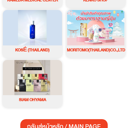
KAMEDA MEDICAL CENTER
KENKO SHOP
KOSÉ (THAILAND)
MORITOMO(THAILAND)CO.,LTD.
SIAM OHYAMA
กลับสู่หน้าหลัก / MAIN PAGE