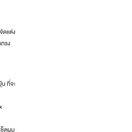
จัดแต่ง
ดทรง
น ที่จะ
x
เซ็ตผม