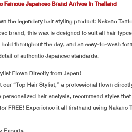
e Famous Japanese Brand Arrives in Thailand
 own the legendary hair styling product: Nakano Tant
 brand, this wax is designed to suit all hair type
sting hold throughout the day, and an easy-to-wash f
 detail of authentic Japanese standards.
ylist Flown Directly from Japan!
our “Top Hair Stylist,” a professional flown directl
 personalized hair analysis, recommend styles that 
 for FREE! Experience it all firsthand using Nakano 
y Experts