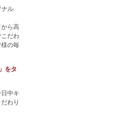
ソナル
ドから高
でこだわ
皆様の毎
」をタ
一日中キ
こだわり