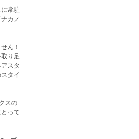
スに常駐
「ナカノ
ません！
手取り足
ヘアスタ
のスタイ
クスの
にとって