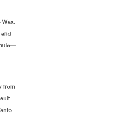
o Wax.
s and
ormula—
y from
suit
Tanto