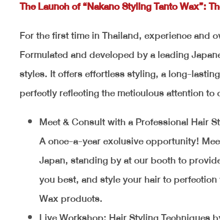
The Launch of “Nakano Styling Tanto Wax”: Th
For the first time in Thailand, experience and
Formulated and developed by a leading Japanese
styles. It offers effortless styling, a long-la
perfectly reflecting the meticulous attention to
Meet & Consult with a Professional Hair St
A once-a-year exclusive opportunity! Meet 
Japan, standing by at our booth to provide
you best, and style your hair to perfection
Wax products.
Live Workshop: Hair Styling Techniques b