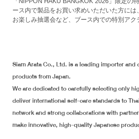
「NIPPON HAKU BANGKOK 202
ース内で製品をお買い求めいただいた方には
お楽しみ抽選会など、ブース内での特別アク
Siam Arata Co., Ltd. is a leading importer and 
products from Japan.
We are dedicated to carefully selecting only h
deliver international self-care standards to T
network and strong collaborations with partner
make innovative, high-quality Japanese product