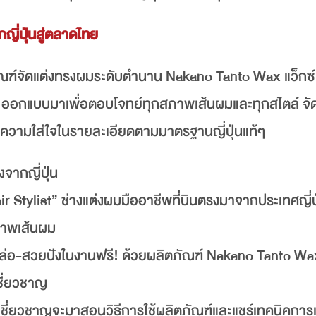
ญี่ปุ่นสู่ตลาดไทย
ตภัณฑ์จัดแต่งทรงผมระดับตำนาน Nakano Tanto Wax แว็กซ์
่น ออกแบบมาเพื่อตอบโจทย์ทุกสภาพเส้นผมและทุกสไตล์ จั
งความใส่ใจในรายละเอียดตามมาตรฐานญี่ปุ่นแท้ๆ
จากญี่ปุ่น
 Stylist” ช่างแต่งผมมืออาชีพที่บินตรงมาจากประเทศญี่ปุ่
สภาพเส้นผม
หล่อ-สวยปังในงานฟรี! ด้วยผลิตภัณฑ์ Nakano Tanto Wa
ชี่ยวชาญ
ผู้เชี่ยวชาญจะมาสอนวิธีการใช้ผลิตภัณฑ์และแชร์เทคนิคการ