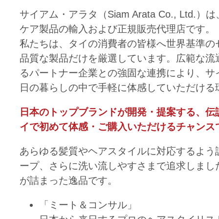
サイアム・アラタ（Siam Arata Co., 
ケア製品の輸入および正規販売代理店です。
私たちは、タイの消費者の皆様へ世界基準の
品質な製品だけを厳選しています。広範な流
るパートナー企業との強固な連携により、サ
日の暮らしの中で手軽に体感していただける
日本のトップブランドが開発・提案する、伝説
イで初めて体感・ご購入いただけるチャンス
あらゆる髪質やヘアスタイルに対応するよう
ープ、さらに洗い流しやすさまで追求しまし
が詰まった逸品です。
「ミート＆コンサル」