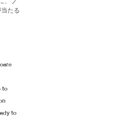
らに、ブ
が当たる
 care
 to
ion
eady to