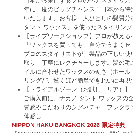
日本から来日するプロのヘアスタイリス
年に一度のビッグチャンス！日本から特
いたします。お客様一人ひとりの髪質分
タント ワックス」を使ったスタイリン
【ライブワークショップ】プロが教える
「ワックスを買っても、自分でうまくセ
プロのスタイリストが、製品の正しい使
取り」丁寧にレクチャーします。髪の毛
イルに合わせたワックスの硬さ（ホール
リングが、驚くほど簡単できれいに再現
【トライアルゾーン（お試しエリア）】
ご購入前に、ナカノ タント ワックス
質感やこだわりのシグネチャーフレグラ
体感し
NIPPON HAKU BANGKOK 2026 限定特典