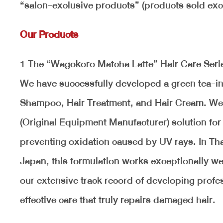
“salon-exclusive products” (products sold excl
Our Products
1 The “Wagokoro Matcha Latte” Hair Care Serie
We have successfully developed a green tea-inf
Shampoo, Hair Treatment, and Hair Cream. We ar
(Original Equipment Manufacturer) solution for
preventing oxidation caused by UV rays. In Thai
Japan, this formulation works exceptionally we
our extensive track record of developing profe
effective care that truly repairs damaged hair.