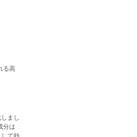
れる高
化しまし
成分は
として効