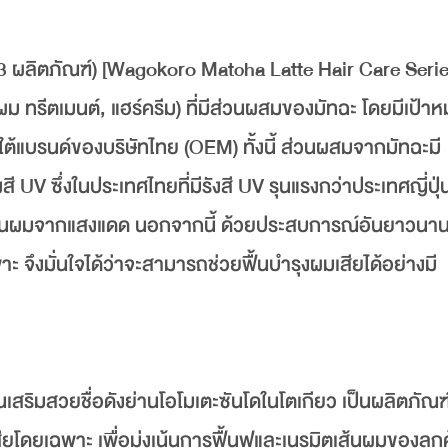
้ (3 ผลิตภัณฑ์) [Wagokoro Matcha Latte Hair Care Serie
 ทรีตเมนต์, แฮร์ครีม) ที่มีส่วนผสมของมัทฉะ โดยมีเป้าห
ต้แบรนด์ของบริษัทไทย (OEM) ทั้งนี้ ส่วนผสมจากมัทฉะมี
ี UV ซึ่งในประเทศไทยที่มีรังสี UV รุนแรงกว่าประเทศญี่ปุ่
งเส้นผมจากแสงแดด นอกจากนี้ ด้วยประสบการณ์อันยาวนา
ึงมั่นใจได้ว่าจะสามารถช่วยฟื้นบำรุงผมเสียได้อย่างมี
สริมสวยชื่อดังย่านโอโมเตะซันโดในโตเกียว เป็นผลิตภัณฑ์ท
โดยเฉพาะ เพื่อมุ่งเน้นการฟื้นฟูและเนรมิตเส้นผมของลูกค