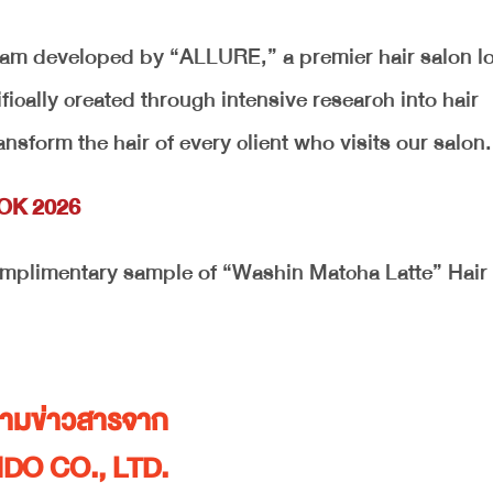
ream developed by “ALLURE,” a premier hair salon l
cally created through intensive research into hair
nsform the hair of every client who visits our salon.
KOK 2026
a complimentary sample of “Washin Matcha Latte” Hai
ตามข่าวสารจาก
IDO CO., LTD.