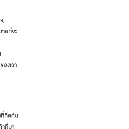
s]
มายที่จะ
น
นของเรา
ี่คิดค้น
้าที่มา