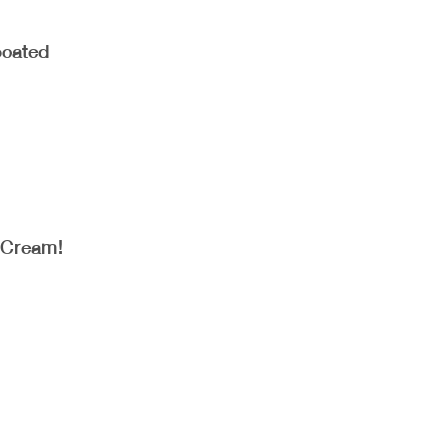
ocated
r Cream!