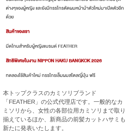
ต่างๆของผู้หญิง และยังมีกรรไกรตัดผมหน้าม้าตัวใหม่มาเปิดตัวอีก
ด้วย
สินค้าของเรา
มีดโกนสำหรับผู้หญิงแบรนด์ FEATHER
สิทธิพิเศษในงาน NIPPON HAKU BANGKOK 2026
ทดลองใช้สินค้าใหม่ กรรไกรเล็มผมสไตลญี่ปุ่น ฟรี
本トップクラスのカミソリブランド
「FEATHER」の公式代理店です。一般的なカ
ミソリから、女性の各部位用カミソリまで取り
揃えているほか、新商品の前髪カットハサミも
新たに発表いたします。