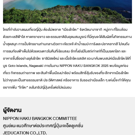
ใครที่กำลังวางแผนเที่ยวญี่ปุ่น ต้องไม่พลาด “เมืองโกโตะ” จังหวัดนางาซากิ หมู่เกาะที่โอบล้อม
ด้วยทะเลสีฟ้าใส หาดทรายขาว และธรรมชาติอันอุดมสมบูรณ์ ที่นี่คุณจะได้สัมผัสทั้งกิจกรรมทาง
น้ำสุดสนุก การปั่นจักรยานท่ามกลางวิวเกาะเขียวขจี ดำน้ำชมปะการังและปลาหลากสี ไปจนถึง
การชมท้องฟ้าเต็มไปด้วยดวงดาวในคืนที่เงียบสงบ อีกทั้งยังมีโบสถ์เก่าแก่ที่เป็นมรดกโลก และ
อาหารขึ้นชื่ออย่างอุด้งโกโตะ ซาชิมิสดใหม่ และเนื้อโกโตะรสเลิศ แวะมาค้นพบเสน่ห์เมืองโกโตะได้ที่
บูธ Goto Islands, Nagasaki ภายในงาน NIPPON HAKU BANGKOK 2025 พบข้อมูลท่อง
เที่ยว กิจกรรมถ่ายภาพ และสินค้าพื้นเมืองน่าช้อป พร้อมสิทธิ์ลุ้นรับของที่ระลึกจากเมืองโกโตะ
ไม่ว่าคุณจะเป็นสายธรรมชาติ ประวัติศาสตร์ หรืออาหาร รับรองว่าเมืองเล็ก ๆ แห่งนี้จะทำให้คุณ
อยากเพิ่ม “โกโตะ” ลงในทริปญี่ปุ่นครั้งต่อไปแน่นอน
ผู้จัดงาน
NIPPON HAKU BANGKOK COMMITTEE
ศูนย์แนะแนวศึกษาต่อประเทศญี่ปุ่นเจเอ็ดดูเคชั่น
JEDUCATION CO.,LTD.