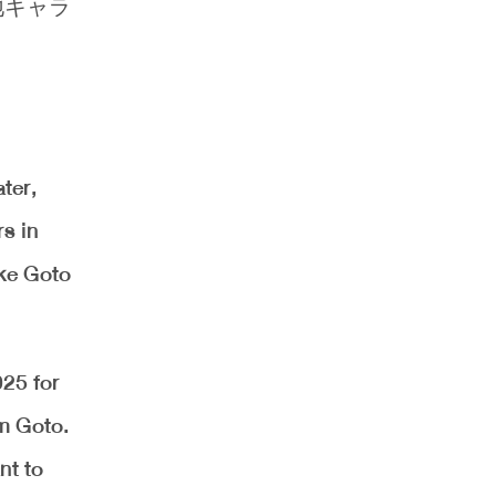
地キャラ
ter,
rs in
ike Goto
25 for
om Goto.
nt to