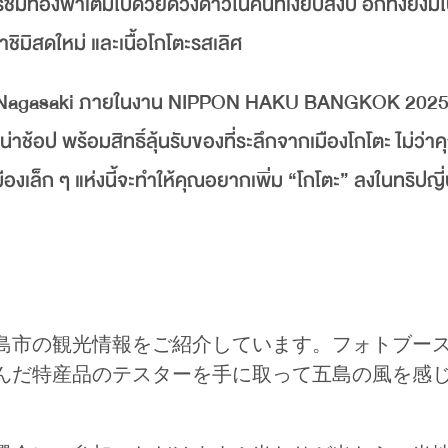
ท้องฟ้าเต็มไปด้วยดวงดาวในคืนที่เงียบสงบ อีกทั้งยังมีโ
าชิมิสดใหม่ และเนื้อโกโตะรสเลิศ
lands, Nagasaki ภายในงาน NIPPON HAKU BANGKOK 202
่าช้อป พร้อมสิทธิ์ลุ้นรับของที่ระลึกจากเมืองโกโตะ ไม่ว่า
เล็ก ๆ แห่งนี้จะทำให้คุณอยากเพิ่ม “โกโตะ” ลงในทริปญี่ปุ
島市の観光情報をご紹介しています。フォトブー
んだ特産品のテスターを手に取って五島の風を感