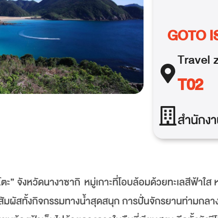
GOTO I
Travel
z
T02
สำนักงา
กโตะ” จังหวัดนางาซากิ หมู่เกาะที่โอบล้อมด้วยทะเลสีฟ้าใส
สัมผัสทั้งกิจกรรมทางน้ำสุดสนุก การปั่นจักรยานท่ามกลาง