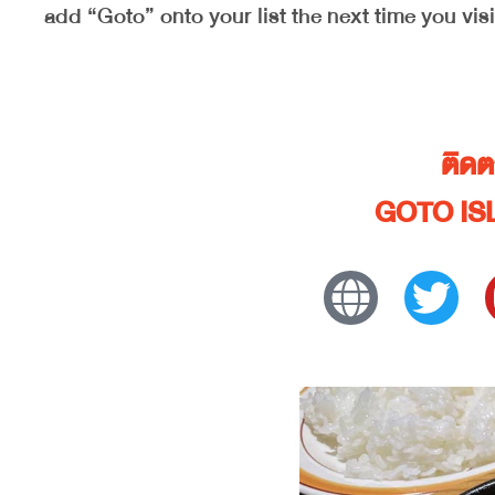
add “Goto” onto your list the next time you vis
ติด
GOTO IS