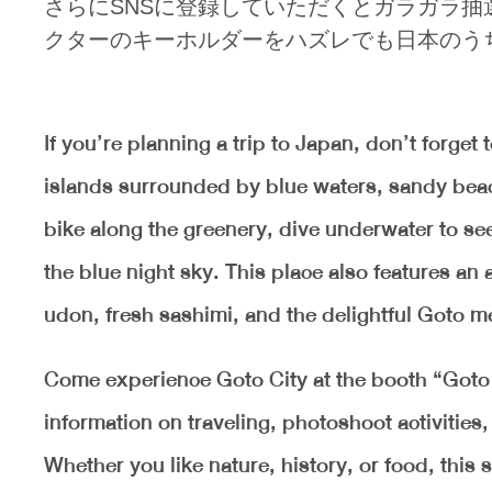
さらにSNSに登録していただくとガラガラ
クターのキーホルダーをハズレでも日本のう
If you’re planning a trip to Japan, don’t forget 
islands surrounded by blue waters, sandy beac
bike along the greenery, dive underwater to see 
the blue night sky. This place also features an
udon, fresh sashimi, and the delightful Goto m
Come experience Goto City at the booth “Go
information on traveling, photoshoot activities
Whether you like nature, history, or food, this 