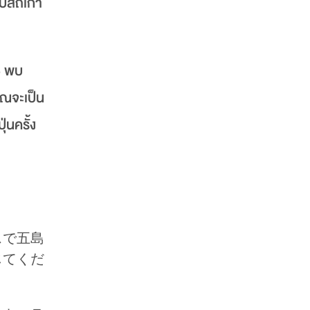
บสถ์เก่า
5 พบ
คุณจะเป็น
่นครั้ง
スで五島
じてくだ