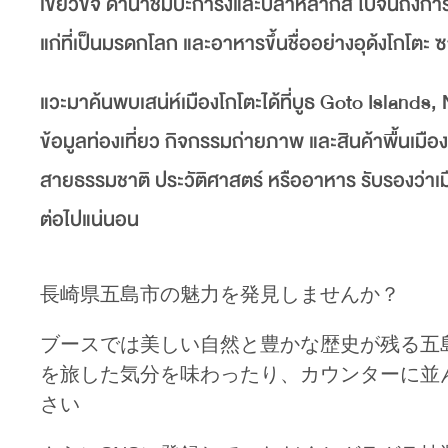
เขียวขจี ดำน้ำชมปะการังและปลาหลากสี ไปจนถึงการชม
แก่ที่เป็นมรดกโลก และอาหารขึ้นชื่ออย่างอุด้งโกโตะ ซ
แวะมาค้นพบเสน่ห์เมืองโกโตะได้ที่บูธ Goto Is
ข้อมูลท่องเที่ยว กิจกรรมถ่ายภาพ และสินค้าพื้นเมืองน
สายธรรมชาติ ประวัติศาสตร์ หรืออาหาร รับรองว่าเมือง
ต่อไปแน่นอน
長崎県五島市の魅力を発見しませんか？
ブースでは美しい自然と豊かな歴史が残る五
を旅した気分を味わったり、カウンターに並
さい