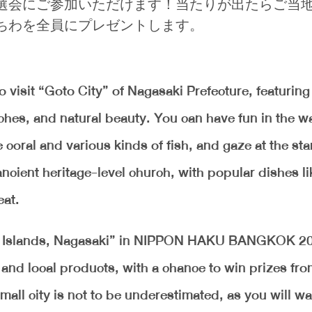
抽選会にご参加いただけます！当たりが出たらご当
ちわを全員にプレゼントします。
to visit “Goto City” of Nagasaki Prefecture, featuring
hes, and natural beauty. You can have fun in the wa
coral and various kinds of fish, and gaze at the sta
 ancient heritage-level church, with popular dishes l
eat.
to Islands, Nagasaki” in NIPPON HAKU BANGKOK 20
, and local products, with a chance to win prizes fr
small city is not to be underestimated, as you will wa