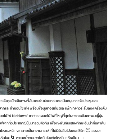
ยว ดึงดูดนักเดินทางทั้งในและต่างประเทศ และสนับสนุนการจัดประชุมและ
ิยากิและทำบอนไซแห้ง พร้อมข้อมูลท่องเที่ยวและแพ็กเกจทัวร์ ลิ้มลองเครื่องดื่ม
ลดอกไม้ไฟ Nishiawa” เทศกาลดอกไม้ไฟที่ใหญ่ที่สุดในภาคตะวันตกของญี่ปุ่น
้ไฟจากทั่วประเทศญี่ปุ่นมารวมตัวกัน เพื่อแข่งขันกันแสดงทักษะอันน่าตื่นตาตื่น
นใจตรงหน้า จะกลายเป็นความทรงจำที่ไม่มีวันลืมไปตลอดชีวิต 😊 ลองมา
กันไหม🌀 กระแสน้ำวนนารูโตะในจังหวัดโทคุชิมะ ถือเป็น […]