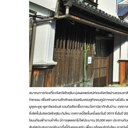
สมาคมการท่องเที่ยวจังหวัดโทคุชิมะมุ่งเผยแพร่เสน่ห์ของจังหวัดผ่านธรรมชา
กิจกรรม เพื่อสร้างความคึกคักและส่งเสริมเศรษฐกิจของภูมิภาคอย่างยั่งยืน พบกั
ยูซุและยูซุ–ซูดาจิซอร์เบต์ รวมถึงเลือกซื้อภาชนะโอทานิยากิกลับบ้าน เทศกา
ซึ่งจัดขึ้นในจังหวัดโทคุชิมะกันไหม เทศกาลนี้จัดขึ้นครั้งแรกในปี 2019 ซึ่งในป
ใจบนท้องฟ้ายามค่ำคืน มีการจุดดอกไม้ไฟประมาณ 20,000 ดอก ประสานกับดน
สัมผัสประสบการณ์อันน่าทึ่งนี้กับครอบครัว เพื่อน หรือคนรักกันไหม เราหวั