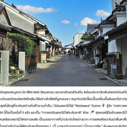
ติอันอุดมสมบูรณ์ ประวัติศาสตร์ วัฒนธรรม และเอกลักษณ์ท้องถิ่น พร้อมประชาสัมพันธ์แหล่งท่องเที่
บเสน่ห์ของจังหวัดโทคุชิมะได้อย่างใกล้ชิดที่บูธของเรา สนุกกับเวิร์กช็อปปั้นเครื่องปั้นดินเผาโอทาน
ลสุดยิ่งใหญ่ที่จะส่องสว่างทั่วฟ้ายามค่ำคืน ! ไปชมดอกไม้ไฟ “Nishiawa” กันเถอะ🎇 รู้จัก “เทศกา
ี 2026 นี้ถือเป็นครั้งที่ 5 แล้ว และเป็น “การแข่งขันดอกไม้ไฟระดับชาติ” ด้วย 🎆 สุดยอดฝีมือด้านดอกไม
ตรีและดอกไม้ไฟอย่างลงตัว เป็นบรรยากาศที่น่าประทับใจอย่างมาก การแสดงศิลปะอันน่าตื่นตาตื่
งเป็นอย่างยิ่งว่าจะได้ต้อนรับคนไทยทุกคน ! 🎶 มาชมปรากฏการณ์ “น้ำวนนารูโตะ” อันงดงามระดับโลก