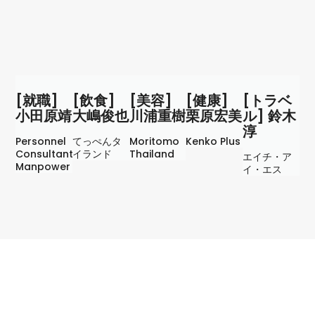
[就職]
[飲食]
[美容]
[健康]
[トラベ
小田原靖
大嶋俊也
川浦重樹
栗原宏美
ル] 鈴木
淳
Personnel
てっぺんタ
Moritomo
Kenko Plus
Consultant
イランド
Thailand
エイチ・ア
Manpower
イ・エス