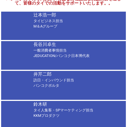
て、皆様のタイでの活動をサポートいたします。。
辻本浩一郎
タイビジネス担当
M＆Aグループ
長谷川卓生
一般消費者事情担当
JEDUCATION/バンコク日本博代表
井芹二郎
訪日・インバウンド担当
バンコクポルタ
鈴木研
タイ人集客・SPマーケティング担当
KKMプロダクツ