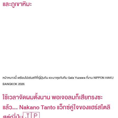
และภูเขาหิมะ
หน้าหนาวนี้ เตรียมไปเล่นสกีที่ญี่ปุ่นกัน แวะมาคุยกับทีม Gala Yuzawa ที่งาน NIPPON HAKU
BANGKOK 2026
ใช้เวลาจัดผมตั้งนาน พอเจอลมก็เสียทรงซะ
แล้ว… Nakano Tanto แว็กซ์คู่ใจของแฮร์สไตลิ
สต์ญี่ปุ่น🇯🇵