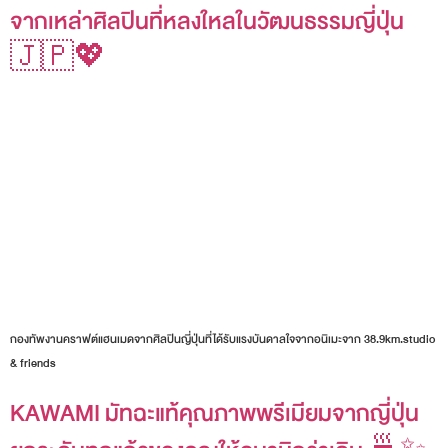
จากเหล่าศิลปินที่หลงใหลในวัฒนธรรมญี่ปุ่น
🇯🇵💖
กองทัพงานคราฟต์แฮนเมดจากศิลปินญี่ปุ่นที่ได้รับแรงบันดาลใจจากอนิเมะจาก 38.9km.studio
& friends
KAWAMI มัทฉะแท้คุณภาพพรีเมียมจากญี่ปุ่น