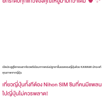
ยกระดับทุกแก้วของคุณให้อูมามิกว่าเดิม 🍵✨
เปิดประตูสู่โลกของชาเขียวพรีเมียมจากแหล่งปลูกชาชั้นยอดของญี่ปุ่นด้วย KAWAMI มัทฉะแท้
คุณภาพจากญี่ปุ่น
เที่ยวญี่ปุ่นทั้งทีต้อง Nihon SIM ซิมที่คนมีแพลน
ไปญี่ปุ่นไม่ควรพลาด!