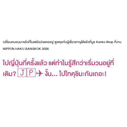
เปลี่ยนหมอนมาแล้วกี่ใบแต่ยังปวดคออยู่ พูดคุยกับผู้เชี่ยวชาญได้แล้วที่บูธ Kenko Shop ที่งาน
NIPPON HAKU BANGKOK 2026
ไปญี่ปุ่นกี่ครั้งแล้ว แต่ทำไมรู้สึกว่าเริ่มวนอยู่ที่
เดิม? 🇯🇵✈️ งั้น… ไปโทคุชิมะกันเถอะ!