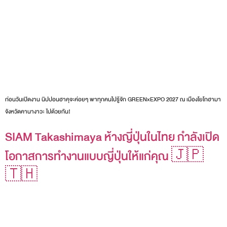
ก่อนวันเปิดงาน นิปปอนฮาคุจะค่อยๆ พาทุกคนไปรู้จัก GREEN×EXPO 2027 ณ เมืองโยโกฮามา
จังหวัดคานางาวะ ไปด้วยกัน!
SIAM Takashimaya ห้างญี่ปุ่นในไทย กำลังเปิด
โอกาสการทำงานแบบญี่ปุ่นให้แก่คุณ 🇯🇵
🇹🇭