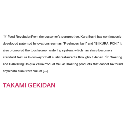
☆ Food RevolutionFrom the customer’s perspective, Kura Sushi has continuously
developed patented innovations such as “Freshness-kun” and “BIIKURA-PON.” It
also pioneered the touchscreen ordering system, which has since become a
standard feature in conveyor belt sushi restaurants throughout Japan. ☆ Creating
and Delivering Unique ValueProduct Value: Creating products that cannot be found
anywhere else.Store Value: […]
TAKAMI GEKIDAN