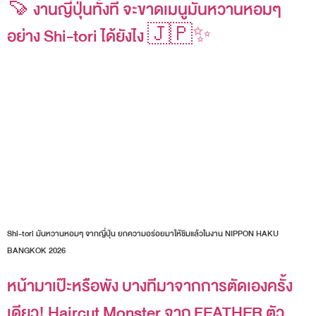
🍠 งานญี่ปุ่นทั้งที จะขาดเมนูมันหวานหอมๆ
อย่าง Shi-tori ได้ยังไง 🇯🇵✨
Shi-tori มันหวานหอมๆ จากญี่ปุ่น ยกความอร่อยมาให้ชิมแล้วในงาน NIPPON HAKU
BANGKOK 2026
หน้ามาเป๊ะหรือพัง บางทีมาจากการตัดเองครั้ง
เดียว! Haircut Monster จาก FEATHER ตัว