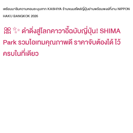
เตรียมมาชิมความหอมละมุนจาก KASHIYA ร้านขนมสไตล์ญี่ปุ่นย่านพร้อมพงษ์ที่งาน NIPPON
HAKU BANGKOK 2026
🎀✨ ดำดิ่งสู่โลกคาวาอี้ฉบับญี่ปุ่น! SHIMA
Park รวมไอเทมคุณภาพดี ราคาจับต้องได้ ไว้
ครบในที่เดียว