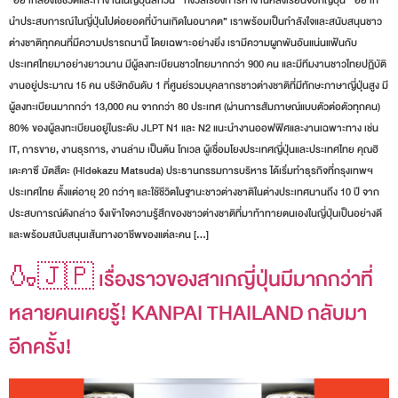
“อยากลองใช้ชีวิตและทำงานในญี่ปุ่นสักวัน”“กังวลเรื่องการหางานหลังเรียนจบที่ญี่ปุ่น”“อยาก
นำประสบการณ์ในญี่ปุ่นไปต่อยอดที่บ้านเกิดในอนาคต” เราพร้อมเป็นกำลังใจและสนับสนุนชาว
ต่างชาติทุกคนที่มีความปรารถนานี้ โดยเฉพาะอย่างยิ่ง เรามีความผูกพันอันแน่นแฟ้นกับ
ประเทศไทยมาอย่างยาวนาน มีผู้ลงทะเบียนชาวไทยมากกว่า 900 คน และมีทีมงานชาวไทยปฏิบัติ
งานอยู่ประมาณ 15 คน บริษัทอันดับ 1 ที่ศูนย์รวมบุคลากรชาวต่างชาติที่มีทักษะภาษาญี่ปุ่นสูง มี
ผู้ลงทะเบียนมากกว่า 13,000 คน จากกว่า 80 ประเทศ (ผ่านการสัมภาษณ์แบบตัวต่อตัวทุกคน)
80% ของผู้ลงทะเบียนอยู่ในระดับ JLPT N1 และ N2 แนะนำงานออฟฟิศและงานเฉพาะทาง เช่น
IT, การขาย, งานธุรการ, งานล่าม เป็นต้น โกเวล ผู้เชื่อมโยงประเทศญี่ปุ่นและประเทศไทย คุณฮิ
เดะคาซึ มัตสึดะ (Hidekazu Matsuda) ประธานกรรมการบริหาร ได้เริ่มทำธุรกิจที่กรุงเทพฯ
ประเทศไทย ตั้งแต่อายุ 20 กว่าๆ และใช้ชีวิตในฐานะชาวต่างชาติในต่างประเทศนานถึง 10 ปี จาก
ประสบการณ์ดังกล่าว จึงเข้าใจความรู้สึกของชาวต่างชาติที่มาท้าทายตนเองในญี่ปุ่นเป็นอย่างดี
และพร้อมสนับสนุนเส้นทางอาชีพของแต่ละคน […]
🍶🇯🇵 เรื่องราวของสาเกญี่ปุ่นมีมากกว่าที่
หลายคนเคยรู้! KANPAI THAILAND กลับมา
อีกครั้ง!