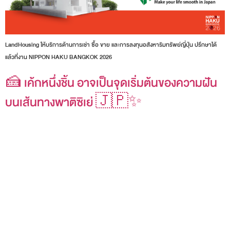
LandHousing ให้บริการด้านการเช่า ซื้อ ขาย และการลงทุนอสังหาริมทรัพย์ญี่ปุ่น ปรึกษาได้
แล้วที่งาน NIPPON HAKU BANGKOK 2026
🍰 เค้กหนึ่งชิ้น อาจเป็นจุดเริ่มต้นของความฝัน
บนเส้นทางพาติซิเย่ 🇯🇵✨