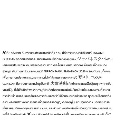
🎎✨ ครั้งแรก! กับการรวมตัวของสมาชิกทั้ง 7 คน นี่คือการแสดงครั้งพิเศษที่ TAKAMI
GEKIDAN รอคอยมาตลอด! เตรียมพบกับโชว์ “Japanesque / ジャパネスク” ที่ผสาน
เสน่ห์แห่งประเพณีเข้ากับพลังของความท้าทายครั้งใหม่ โดยสมาชิกคณะตั้งแต่รุ่นเด็กไปจนถึง
ผู้ใหญ่จะเดินทางมาร่วมแสดงบนเวที NIPPON HAKU BANGKOK 2026 พร้อมกันครบทั้งคณะ
เพื่อถ่ายทอดประสบการณ์และความตั้งใจที่สั่งสมมาตลอดหลายปี 👘🇯🇵 TAKAMI
GEKIDAN คือคณะการแสดงไทชูเอ็นเกคิ (大衆演劇) ศิลปะการแสดงเพื่อผู้ชมทุกเพศทุกวัย
ของญี่ปุ่น ซึ่งได้รับอิทธิพลจากคาบูกิและศิลปะการแสดงดั้งเดิมในสมัยเอโดะ ผสมผสานทั้งละคร
การร่ายรำ ดนตรี และเครื่องแต่งกายอันวิจิตรเข้าไว้ด้วยกันอย่างมีชีวิตชีวา ทุกคนจะได้สัมผัสทั้ง
ความงดงามสง่าของการร่ายรำที่ถ่ายทอดจิตวิญญาณของญี่ปุ่นผ่านทุกท่วงท่า บอกเลยว่าแค่
เห็นรายละเอียดของชุด งานหน้า งานผม และสายตาของนักแสดงก็เหมือนถูกพาย้อนเวลากลับไป
สู่ญี่ปุ่นในอดีตแล้วค่ะ 💓 ความพิเศษยังไม่หมดเพียงเท่านี้! เพราะหลังจบการแสดง สมาชิกทั้ง 7