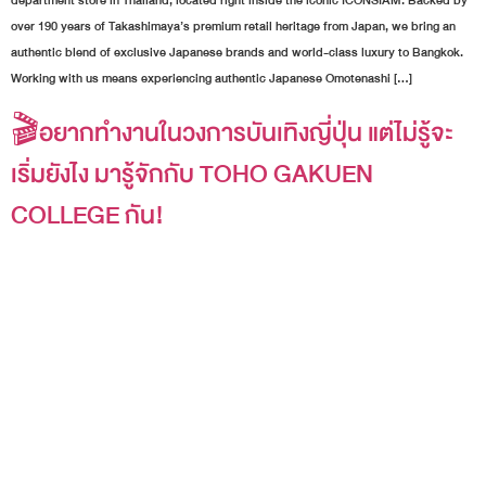
department store in Thailand, located right inside the iconic ICONSIAM. Backed by
over 190 years of Takashimaya’s premium retail heritage from Japan, we bring an
authentic blend of exclusive Japanese brands and world-class luxury to Bangkok.
Working with us means experiencing authentic Japanese Omotenashi […]
🎬อยากทำงานในวงการบันเทิงญี่ปุ่น แต่ไม่รู้จะ
เริ่มยังไง มารู้จักกับ TOHO GAKUEN
COLLEGE กัน!