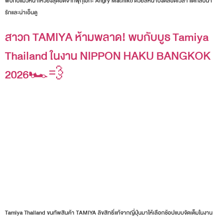
พบกับแมวหน้าเหวี่ยงสุดฮิตจากฟุกุโอกะ Angry Machiko ด้วยสีหน้าบึ้งตลอดเวลา แต่กลับน่า
รักและน่าเอ็นดู
สาวก TAMIYA ห้ามพลาด! พบกับบูธ Tamiya
Thailand ในงาน NIPPON HAKU BANGKOK
2026🏎️💨
Tamiya Thailand ขนทัพสินค้า TAMIYA ลิขสิทธิ์แท้จากญี่ปุ่นมาให้เลือกช้อปแบบจัดเต็มในงาน