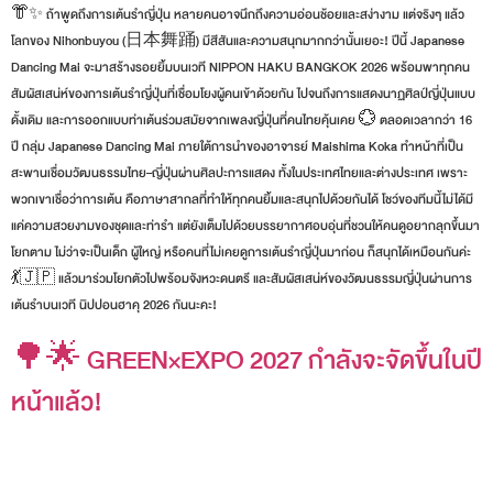
👘✨ ถ้าพูดถึงการเต้นรำญี่ปุ่น หลายคนอาจนึกถึงความอ่อนช้อยและสง่างาม แต่จริงๆ แล้ว
โลกของ Nihonbuyou (日本舞踊) มีสีสันและความสนุกมากกว่านั้นเยอะ! ปีนี้ Japanese
Dancing Mai จะมาสร้างรอยยิ้มบนเวที NIPPON HAKU BANGKOK 2026 พร้อมพาทุกคน
สัมผัสเสน่ห์ของการเต้นรำญี่ปุ่นที่เชื่อมโยงผู้คนเข้าด้วยกัน ไปจนถึงการแสดงนาฏศิลป์ญี่ปุ่นแบบ
ดั้งเดิม และการออกแบบท่าเต้นร่วมสมัยจากเพลงญี่ปุ่นที่คนไทยคุ้นเคย 💮 ตลอดเวลากว่า 16
ปี กลุ่ม Japanese Dancing Mai ภายใต้การนำของอาจารย์ Maishima Koka ทำหน้าที่เป็น
สะพานเชื่อมวัฒนธรรมไทย–ญี่ปุ่นผ่านศิลปะการแสดง ทั้งในประเทศไทยและต่างประเทศ เพราะ
พวกเขาเชื่อว่าการเต้น คือภาษาสากลที่ทำให้ทุกคนยิ้มและสนุกไปด้วยกันได้ โชว์ของทีมนี้ไม่ได้มี
แค่ความสวยงามของชุดและท่ารำ แต่ยังเต็มไปด้วยบรรยากาศอบอุ่นที่ชวนให้คนดูอยากลุกขึ้นมา
โยกตาม ไม่ว่าจะเป็นเด็ก ผู้ใหญ่ หรือคนที่ไม่เคยดูการเต้นรำญี่ปุ่นมาก่อน ก็สนุกได้เหมือนกันค่ะ
💃🇯🇵 แล้วมาร่วมโยกตัวไปพร้อมจังหวะดนตรี และสัมผัสเสน่ห์ของวัฒนธรรมญี่ปุ่นผ่านการ
เต้นรำบนเวที นิปปอนฮาคุ 2026 กันนะคะ!
🌳🌟 GREEN×EXPO 2027 กำลังจะจัดขึ้นในปี
หน้าแล้ว!