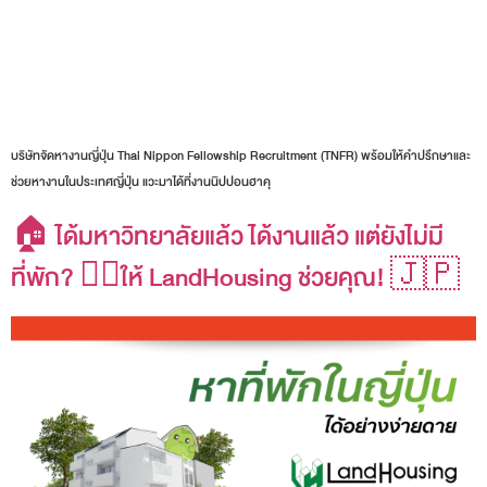
บริษัทจัดหางานญี่ปุ่น Thai Nippon Fellowship Recruitment (TNFR) พร้อมให้คำปรึกษาและ
ช่วยหางานในประเทศญี่ปุ่น แวะมาได้ที่งานนิปปอนฮาคุ
🏠 ได้มหาวิทยาลัยแล้ว ได้งานแล้ว แต่ยังไม่มี
ที่พัก? 😵‍💫ให้ LandHousing ช่วยคุณ! 🇯🇵