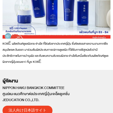
KOSÉ ผลิตภัณฑ์ดูแลผิวกระจ่างใส ที่โด่งดังจากประเทศญี่ปุ่น ซึ่งคัดสรรสารความงามจากพืช
สมุนไพรตะวันออก มาร่วมสัมผัสประสบการณ์การดูแลผิว ที่ได้รับการพิสูจน์แล้วว่ามี
ประสิทธิภาพในการบำรุงผิว และค้นพบความลับของผิวกระจ่างใสในหนึ่งเดียวกับผลิตภัณฑ์ดูแล
ผิวจากญี่ปุ่นของเรา! ที่บูธ KOSÉ
ผู้จัดงาน
NIPPON HAKU BANGKOK COMMITTEE
ศูนย์แนะแนวศึกษาต่อประเทศญี่ปุ่นเจเอ็ดดูเคชั่น
JEDUCATION CO.,LTD.
法人向け日本語サイト