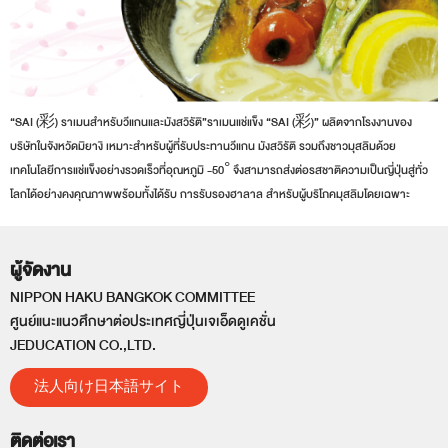
“SAI (彩) ราเมนสำหรับวีแกนและมังสวิรัติ”ราเมนแช่แข็ง “SAI (彩)” ผลิตจากโรงงานของ
บริษัทในจังหวัดมิยางิ เหมาะสำหรับผู้ที่รับประทานวีแกน มังสวิรัติ รวมถึงชาวมุสลิมด้วย
เทคโนโลยีการแช่แข็งอย่างรวดเร็วที่อุณหภูมิ -50° จึงสามารถส่งต่อรสชาติความเป็นญี่ปุ่นสู่ทั่ว
โลกได้อย่างคงคุณภาพพร้อมทั้งได้รับ การรับรองฮาลาล สำหรับผู้บริโภคมุสลิมโดยเฉพาะ
ผู้จัดงาน
NIPPON HAKU BANGKOK COMMITTEE
ศูนย์แนะแนวศึกษาต่อประเทศญี่ปุ่นเจเอ็ดดูเคชั่น
JEDUCATION CO.,LTD.
法人向け日本語サイト
ติดต่อเรา