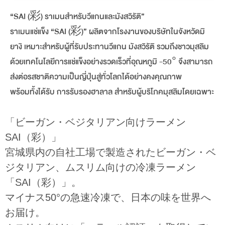
“SAI (彩) ราเมนสำหรับวีแกนและมังสวิรัติ”
ราเมนแช่แข็ง “SAI (彩)” ผลิตจากโรงงานของบริษัทในจังหวัดมิ
ยางิ เหมาะสำหรับผู้ที่รับประทานวีแกน มังสวิรัติ รวมถึงชาวมุสลิม
ด้วยเทคโนโลยีการแช่แข็งอย่างรวดเร็วที่อุณหภูมิ -50° จึงสามารถ
ส่งต่อรสชาติความเป็นญี่ปุ่นสู่ทั่วโลกได้อย่างคงคุณภาพ
พร้อมทั้งได้รับ การรับรองฮาลาล สำหรับผู้บริโภคมุสลิมโดยเฉพาะ
「ビーガン・ベジタリアン向けラーメン
SAI（彩）」
宮城県内の自社工場で製造されたビーガン・ベ
ジタリアン、ムスリム向けの冷凍ラーメン
「SAI（彩）」。
マイナス50°の急速冷凍で、日本の味を世界へ
お届け。