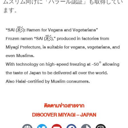
ムスリム向けに「ハラール認証」も取得してい
ます。
“SAI (彩): Ramen for Vegans and Vegetarians”
Frozen ramen “SAI (彩),” produced in factories from
Miyagi Prefecture, is suitable for vegans, vegetarians, and
even Muslims.
With technology on high-speed freezing at -50° allowing
the taste of Japan to be delivered all over the world.
Also Halal-certified by Muslim consumers.
ติดตามข่าวสารจาก
DISCOVER MIYAGI – JAPAN