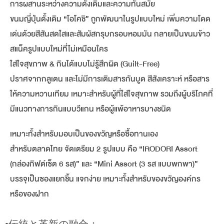
การผสานระหว่างความดั้งเดิมและความทันสมัย
ขนมญี่ปุ่นดั้งเดิม “โอโคชิ” ถูกพัฒนาในรูปแบบใหม่ เพิ่มความโดด
เด่นด้วยสีสันสดใสและสัมผัสกรุบกรอบหอมมัน กลายเป็นขนมข้าว
สแน็ครูปแบบใหม่ที่ไม่เหมือนใคร
ใส่ใจสุขภาพ & กินได้แบบไม่รู้สึกผิด (Guilt-Free)
ปราศจากกลูเตน และไม่มีการเติมสารกันบูด สีสังเคราะห์ หรือสาร
ให้ความหวานเทียม เหมาะสำหรับผู้ที่ใส่ใจสุขภาพ รวมถึงผู้บริโภคที่
มีแนวทางการกินแบบวีแกน หรือผู้แพ้อาหารบางชนิด
เหมาะทั้งสำหรับมอบเป็นของขวัญหรือซื้อทานเอง
สำหรับตลาดไทย จัดเตรียม 2 รูปแบบ คือ “IRODORI Assort
(กล่องกิฟต์เซ็ต 6 รส)” และ “Mini Assort (3 รส แบบพกพา)”
บรรจุเป็นซองแยกชิ้น แจกง่าย เหมาะทั้งสำหรับของขวัญองค์กร
หรือของฝาก
•伝統と革新の融合：