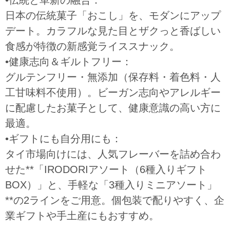
日本の伝統菓子「おこし」を、モダンにアップ
デート。カラフルな見た目とザクっと香ばしい
食感が特徴の新感覚ライススナック。
•健康志向＆ギルトフリー：
グルテンフリー・無添加（保存料・着色料・人
工甘味料不使用）。ビーガン志向やアレルギー
に配慮したお菓子として、健康意識の高い方に
最適。
•ギフトにも自分用にも：
タイ市場向けには、人気フレーバーを詰め合わ
せた**「IRODORIアソート（6種入りギフト
BOX）」と、手軽な「3種入りミニアソート」
**の2ラインをご用意。個包装で配りやすく、企
業ギフトや手土産にもおすすめ。