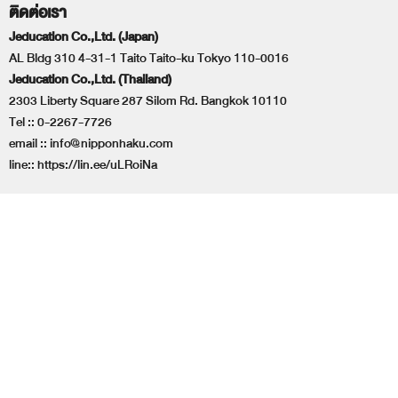
ติดต่อเรา
Jeducation Co.,Ltd. (Japan)
AL Bldg 310 4-31-1 Taito Taito-ku Tokyo 110-0016
Jeducation Co.,Ltd. (Thailand)
2303 Liberty Square 287 Silom Rd. Bangkok 10110
Tel ::
0-2267-7726
email ::
info@nipponhaku.com
line::
https://lin.ee/uLRoiNa