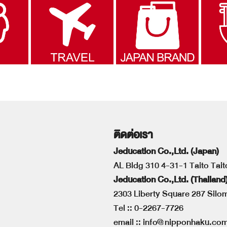
ติดต่อเรา
Jeducation Co.,Ltd. (Japan)
AL Bldg 310 4-31-1 Taito Tai
Jeducation Co.,Ltd. (Thailand
2303 Liberty Square 287 Sil
Tel ::
0-2267-7726
email ::
info@nipponhaku.co