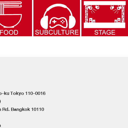
to-ku Tokyo 110-0016
)
om Rd. Bangkok 10110
m