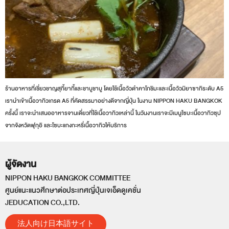
ร้านอาหารที่เชี่ยวชาญสุกี้ยากี้และชาบูชาบู โดยใช้เนื้อวัวดำคาโกชิมะและเนื้อวัวมิยาซากิระดับ A5
เรานำเข้าเนื้อวากิวเกรด A5 ที่คัดสรรมาอย่างดีจากญี่ปุ่น ในงาน NIPPON HAKU BANGKOK
ครั้งนี้ เราจะนำเสนออาหารจานเดี่ยวที่ใช้เนื้อวากิวเหล่านี้ ในวันงานเราจะมีเมนูโซบะเนื้อวากิวซุป
จากจังหวัดฟุกุอิ และโซบะแกงกะหรี่เนื้อวากิวให้บริการ
ผู้จัดงาน
NIPPON HAKU BANGKOK COMMITTEE
ศูนย์แนะแนวศึกษาต่อประเทศญี่ปุ่นเจเอ็ดดูเคชั่น
JEDUCATION CO.,LTD.
法人向け日本語サイト