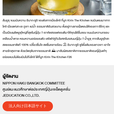
ส้มยูซุ ขนมมันหวาน อินากะซูชิ ของดังจากเมืองโคจิ ที่บูท Kirin The Kitchen ขนบินตรงมาจาก
โคจิ เมืองแห่งทะเล ภูเขา แม่น้ำ ธรรมชาติอันสวยงาม ตั้งอยู่ทางชายฝั่งตอนใต้ของเกาะชิโกกุ และ
เป็นเมืองผลิตยูซุใหญ่ที่สุดในญี่ปุ่น ? เราคัดสรรแต่ของดีมาให้คุณได้ลิ้มลอง ขนมมันหวานกรอบ
เคลือบน้ำตาล หอมหวานอร่อยลงตัว เสริฟท์คู่กับไอศครีมรสนมญี่ปุ่น ? น้ำยูซุ จากส้มยูซุโทสะ
สดธรรมชาติแท้ 100% เปรี้ยวชื่นใจ สดชื่นคลายร้อน ⛱️ อินากะซูชิ ซูชิดั้งเดิมของชาวเขา เอาใจ
สายรักสุขภาพ ด้วยวัตถุดิบจากธรรมชาติ ⛰️ มาสัมผัสรสชาติจากธรรมชาติของญี่ปุ่นแท้ๆ
อร่อยแบบไม่ต้องบินไปถึงโคจิ ได้ที่บูท Kirin The Kitchen F26
ผู้จัดงาน
NIPPON HAKU BANGKOK COMMITTEE
ศูนย์แนะแนวศึกษาต่อประเทศญี่ปุ่นเจเอ็ดดูเคชั่น
JEDUCATION CO.,LTD.
法人向け日本語サイト