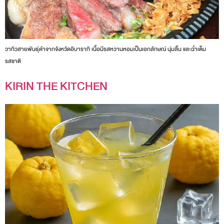
วากิวสายพันธุ์ดำจากจังหวัดอิบารากิ เนื้อมีรสหวานหอมเป็นเอกลักษณ์ นุ่มลิ้น และฉ่ำเต็ม
รสชาติ
KIRIN THE KITCHEN