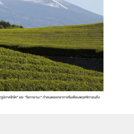
อกะ” “ภูมิภาคโทไค” และ “โอกายามะ” กำหนดออกอากาศในเดือนพฤศจิกายนถึง