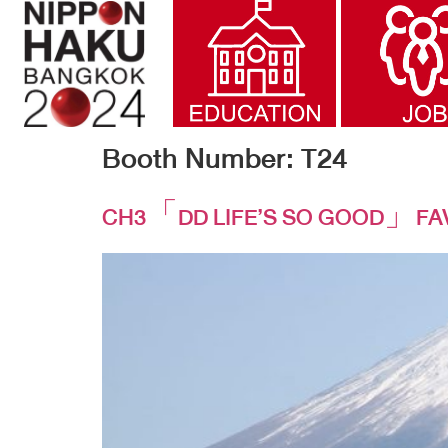
Booth Number:
T24
CH3「DD LIFE’S SO GOOD」FAVO