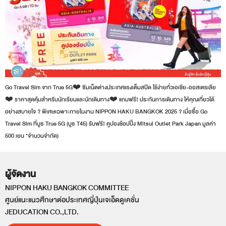
Go Travel Sim จาก True 5G❤️ ซิมเน็ตต่างประเทศแรงเต็มสปีด ใช้ง่ายทั่วเอเชีย-ออสเตรเลีย
❤️ ราคาสุดคุ้มสำหรับนักเรียนและนักเดินทาง❤️ แถมฟรี! ประกันการเดินทาง ให้คุณเที่ยวได้
อย่างสบายใจ ? พิเศษเฉพาะภายในงาน NIPPON HAKU BANGKOK 2025 ? เมื่อซื้อ Go
Travel Sim ที่บูธ True 5G (บูธ T45) รับฟรี! คูปองช้อปปิ้ง Mitsui Outlet Park Japan มูลค่า
500 เยน *จำนวนจำกัด)
ผู้จัดงาน
NIPPON HAKU BANGKOK COMMITTEE
ศูนย์แนะแนวศึกษาต่อประเทศญี่ปุ่นเจเอ็ดดูเคชั่น
JEDUCATION CO.,LTD.