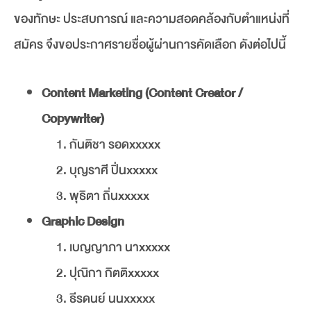
ของทักษะ ประสบการณ์ และความสอดคล้องกับตำแหน่งที่
สมัคร จึงขอประกาศรายชื่อผู้ผ่านการคัดเลือก ดังต่อไปนี้
Content Marketing (Content Creator /
Copywriter)
กันติชา รอดxxxxx
บุญราศี ปิ่นxxxxx
พุธิตา ถิ่นxxxxx
Graphic Design
เบญญาภา นาxxxxx
ปุณิกา กิตติxxxxx
ธีรดนย์ นนxxxxx