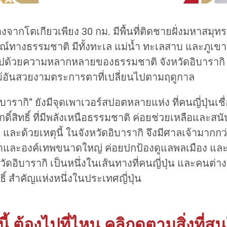
งจากโตเกียวเพียง 30 กม. มีพื้นที่ติดชายฝั่งมหาสมุทรแ
รณ์ทางธรรมชาติ มีทั้งทะเล แม่น้ำ ทะเลสาบ และภูเข
ไปด้วยความหลากหลายของธรรมชาติ จังหวัดอิบารากิ 
อันสวยงามตระการตาที่เปลี่ยนไปตามฤดูกาล
ิบารากิ” ยังมีจุดเพาเวอร์สปอตหลายแห่ง ที่คนญี่ปุ่นเชื
ักดิ์สิทธิ์ ที่มีพลังเหนือธรรมชาติ ค่อยช่วยเหลือและสนั
 และด้วยเหตุนี้ ในจังหวัดอิบารากิ จึงมีศาลเจ้ามากกว
้าและองค์เทพขนาดใหญ่ ค่อยปกป้องดูแลพลเมือง และ ผ
หวัดอิบารากิ เป็นหนึ่งในเส้นทางที่คนญี่ปุ่น และคนต่าง
ทธิ์ สำคัญแห่งหนึ่งในประเทศญี่ปุ่น
งนี้ ต้องไปที่ไหน คลิกดูตามสิ่งที่