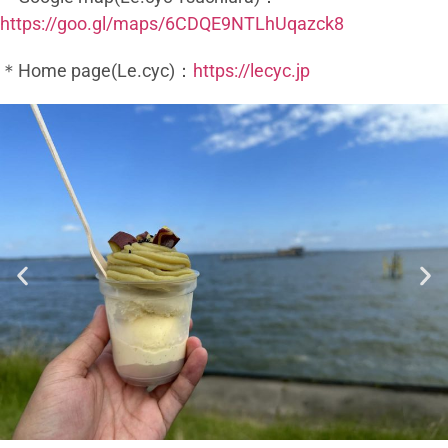
https://goo.gl/maps/6CDQE9NTLhUqazck8
＊Home page(Le.cyc)：
https://lecyc.jp