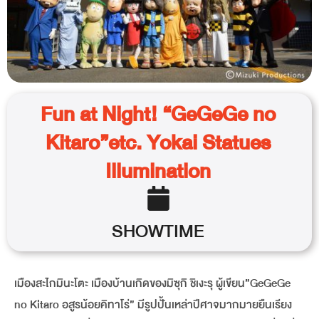
Fun at Night! “GeGeGe no
Kitaro”etc. Yokai Statues
Illumination
SHOWTIME
เมืองสะไกมินะโตะ เมืองบ้านเกิดของมิซุกิ ชิเงะรุ ผู้เขียน”GeGeGe
no Kitaro อสูรน้อยคิทาโร่” มีรูปปั้นเหล่าปีศาจมากมายยืนเรียง