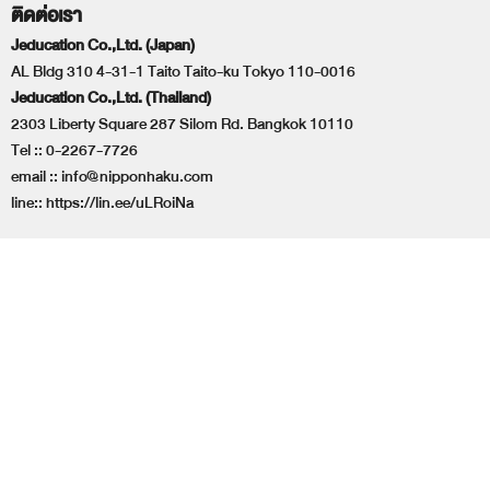
ติดต่อเรา
Jeducation Co.,Ltd. (Japan)
AL Bldg 310 4-31-1 Taito Taito-ku Tokyo 110-0016
Jeducation Co.,Ltd. (Thailand)
2303 Liberty Square 287 Silom Rd. Bangkok 10110
Tel ::
0-2267-7726
email ::
info@nipponhaku.com
line::
https://lin.ee/uLRoiNa