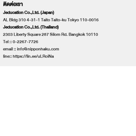
ติดต่อเรา
Jeducation Co.,Ltd. (Japan)
AL Bldg 310 4-31-1 Taito Taito-ku Tokyo 110-0016
Jeducation Co.,Ltd. (Thailand)
2303 Liberty Square 287 Silom Rd. Bangkok 10110
Tel ::
0-2267-7726
email ::
info@nipponhaku.com
line::
https://lin.ee/uLRoiNa