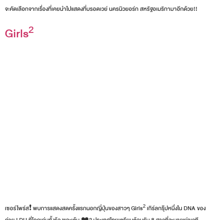
สนุกสนานโดยใช้ไหวพริบ และมีการเปลี่ยนบทบาทไปเป็นตัวละครอีกหลายตัวเพื่อให้เนื้อเรื่องน่า
สนใจมากยิ่งขึ้น แม้ว่าโดยปกติแล้วระคุโกะจะเล่าเรื่องเป็นภาษาญี่ปุ่น?? แต่ในครั้งนี้เพื่อให้ทุกท่าน
สามารถเข้าใจและเพลิดเพลินไปกับการแสดงได้ง่ายขึ้น เราจึงมีการแสดงใน “ภาษาอังกฤษ” โดย
จะคัดเลือกจากเรื่องที่เคยนำไปแสดงที่บรอดเวย์ นครนิวยอร์ก สหรัฐอเมริกามาอีกด้วย!!
Girls²