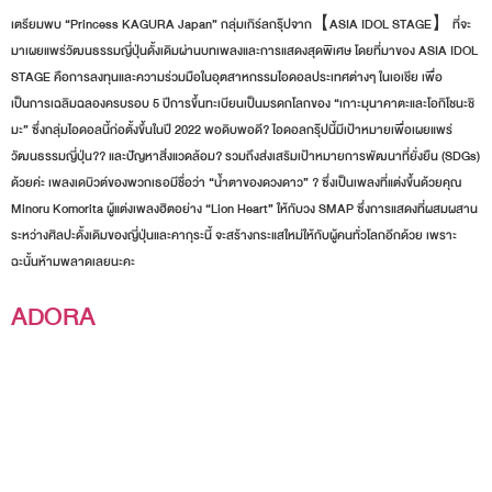
เตรียมพบ “Princess KAGURA Japan” กลุ่มเกิร์ลกรุ๊ปจาก【ASIA IDOL STAGE】 ที่จะ
มาเผยแพร่วัฒนธรรมญี่ปุ่นดั้งเดิมผ่านบทเพลงและการแสดงสุดพิเศษ โดยที่มาของ ASIA IDOL
STAGE คือการลงทุนและความร่วมมือในอุตสาหกรรมไอดอลประเทศต่างๆ ในเอเชีย เพื่อ
เป็นการเฉลิมฉลองครบรอบ 5 ปีการขึ้นทะเบียนเป็นมรดกโลกของ “เกาะมุนาคาตะและโอกิโชนะชิ
มะ” ซึ่งกลุ่มไอดอลนี้ก่อตั้งขึ้นในปี 2022 พอดิบพอดี? ไอดอลกรุ๊ปนี้มีเป้าหมายเพื่อเผยแพร่
วัฒนธรรมญี่ปุ่น?? และปัญหาสิ่งแวดล้อม? รวมถึงส่งเสริมเป้าหมายการพัฒนาที่ยั่งยืน (SDGs)
ด้วยค่ะ เพลงเดบิวต์ของพวกเธอมีชื่อว่า “น้ำตาของดวงดาว” ? ซึ่งเป็นเพลงที่แต่งขึ้นด้วยคุณ
Minoru Komorita ผู้แต่งเพลงฮิตอย่าง “Lion Heart” ให้กับวง SMAP ซึ่งการแสดงที่ผสมผสาน
ระหว่างศิลปะดั้งเดิมของญี่ปุ่นและคากุระนี้ จะสร้างกระแสใหม่ให้กับผู้คนทั่วโลกอีกด้วย เพราะ
ฉะนั้นห้ามพลาดเลยนะคะ
ADORA