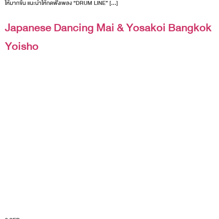
บิวต์อย่างเป็นทางการ ทั้ง 6 ได้มีการทำกิจกรรมต่างๆ เพื่อเตรียมความพร้อมอย่างมากมาย
โดยมีความมุ่งมั่นที่จะขยายความนิยมต่อเนื่องไปในระดับโลกอีกด้วย! ใครอยากรู้จัก Def Class
ให้มากขึ้น แนะนำให้กดฟังเพลง “DRUM LINE” […]
Japanese Dancing Mai & Yosakoi Bangkok
Yoisho