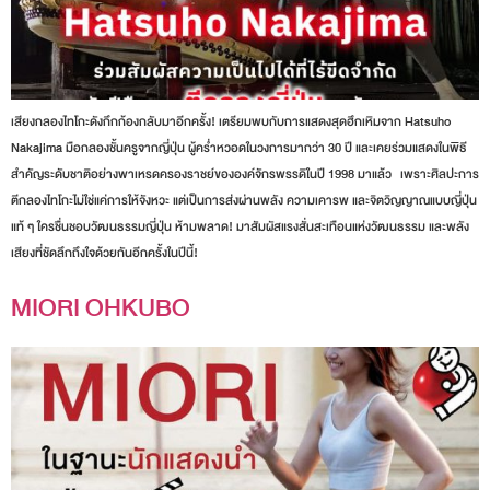
เสียงกลองไทโกะดังกึกก้องกลับมาอีกครั้ง! เตรียมพบกับการแสดงสุดฮึกเหิมจาก Hatsuho
Nakajima มือกลองชั้นครูจากญี่ปุ่น ผู้คร่ำหวอดในวงการมากว่า 30 ปี และเคยร่วมแสดงในพิธี
สำคัญระดับชาติอย่างพาเหรดครองราชย์ขององค์จักรพรรดิในปี 1998 มาแล้ว เพราะศิลปะการ
ตีกลองไทโกะไม่ใช่แค่การให้จังหวะ แต่เป็นการส่งผ่านพลัง ความเคารพ และจิตวิญญาณแบบญี่ปุ่น
แท้ ๆ ใครชื่นชอบวัฒนธรรมญี่ปุ่น ห้ามพลาด! มาสัมผัสแรงสั่นสะเทือนแห่งวัฒนธรรม และพลัง
เสียงที่ชัดลึกถึงใจด้วยกันอีกครั้งในปีนี้!
MIORI OHKUBO