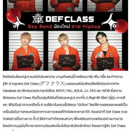
ใครใจอ่อนโดนหนุ่มๆ แนวนิปปอนตกง่าย มามุงกันตรงนี้!!เตรียมมาอิน ฟิน กรี๊ด และทำความ
รู้จัก 6 หนุ่มแห่ง Def Class (デフ クラス) บอยแบนด์น้องใหม่สไตล์ฮิปฮอปจากค่าย
Hanabee สมาชิกของวงประกอบไปด้วย AKEY, FAL, SOLA, JJ, TAO และ WON ซึ่งความ
พิเศษของ Def Class คือเป็นกลุ่มศิลปินที่มัดรวมหนุ่มๆ จากทั้ง 3 สัญชาติ! ได้แก่ ญี่ปุ่น เกาหลี
และ ฟิลิปปินส์ ความเท่คือทั้ง 6 คนได้มาในคอนเส็ปต์ของ “นักโทษ” โดยใช้การแสดงและดนตรีเป็น
เครื่องมือในการหลบหนีออกจากวงการเพลงที่กักขังพวกเขาเอาไว้! ก่อนหน้าที่ Def Class จะเด