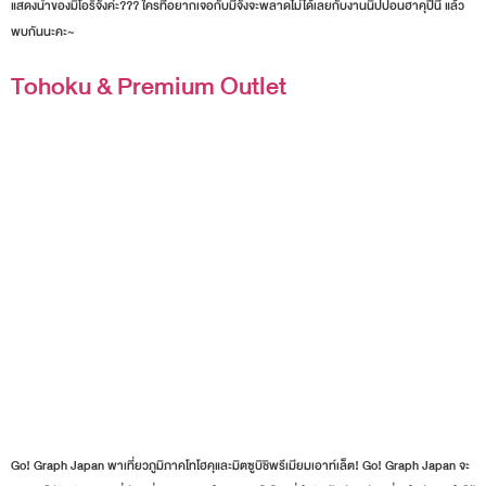
ออกมา แต่ลึกๆ ในใจเธอก็ต้องการความรักความอบอุ่นและความเข้าใจจากครอบครัว นิปปอนฮา
คุขอต้อนรับการกลับมาของมิโอริจังอีกครั้ง และขอแสดงความยินดีด้วยมากๆ ในฐานะการเป็นนัก
แสดงนำของมิโอริจังค่ะ??? ใครที่อยากเจอกับมี่จังจะพลาดไม่ได้เลยกับงานนิปปอนฮาคุปีนี้ แล้ว
พบกันนะคะ~
Tohoku & Premium Outlet