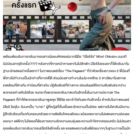
เตรียมต้อนรับการกลับมาของสาวน้อยมหัศจรรย์มากฝีมือ “มิโอริจัง” Miori Ohkubo บนเวที
นิปปอนฮาคุอีกครั้ง!???? หลังจากที่หายหน้าหายตากันไปสักพัก มิโอริจังของเราก็ได้กลับมาใน
ฐานะนักแสดงนำครั้งแรก!? ในภาพยนตร์เรื่อง “The Pageant” ที่ว่าด้วยเรื่องราวของ 2 พี่น้องที่
พี่สาวไปทำงานเป็นนักข่าวที่เกาหลีใต้ ส่วนน้องสาวทำงานในประเทศไทย 2 สาวโตมาในสภาพ
แวดล้อมที่ต่างกัน ค่านิยมที่ต่างกัน ปฏิสัมพันธ์ที่ห่างหาย ย่อมส่งผลให้ความสัมพันธ์ระหว่าง
พวกเธอห่างเหินไปด้วย จนกระทั่งพวกเธอกลับมาพบกันอีกครั้งในงานการประกวด The
Pageant ที่ทำใหัพวกเธอกลับมาพูดคุย ใช้ชีวิต และเข้าใจกันและกันอีกครั้ง สำหรับในภาพยนตร์
มิโอริ โอคุโบะ รับบทเป็น “มาฮะ” ผู้ที่หญิงที่เข็มแข็งและรักความเป็นอิสระ แต่ภายในใจกลับมีความ
รู้สึกซับซ้อนเกี่ยวกับครอบครัวและการตัดสินใจของตัวเอง แม้เธอพยายามไม่แสดงความอ่อนแอ