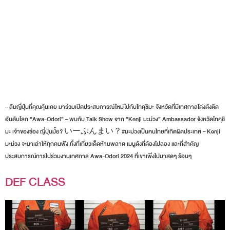
– ลืมญึ่ปุ่นที่คุณคุ้นเคย มาร่วมเปิดประสบการณ์ใหม่ไปกับโทคุชิมะ จังหวัดที่มีเทศกาลโด่งดังติด
อันดับโลก “Awa-Odori” – พบกับ Talk Show จาก “Kenji มะม่วง” Ambassador จังหวัดโทคุชิ
มะ เจ้าของช่อง ญี่ปุ่นมั้ย? いーぷんまい？#มะม่วงเป็นคนไทยที่เกิดผิดประเทศ – Kenji
มะม่วง จะมาเล่าให้ทุกคนฟัง ทั้งที่เที่ยวเด็ดห้ามพลาด เมนูดังที่ต้องไปลอง และที่สำคัญ
ประสบการณ์การไปร่วมงานเทศกาล Awa-Odori 2024 ที่เขาเพิ่งไปมาสดๆ ร้อนๆ
DEF CLASS