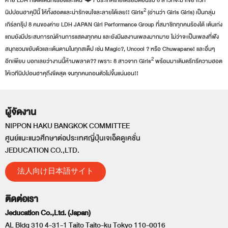
เซอร์ไพร์ส❗️ พบการแสดงสดครั้งแรกนอกญี่ปุ่นของสาวๆ Girls² เกิร์ลกรุ๊ปหนึ่งใน DNA ของ
ค่าย LDH ที่โดดเด่นทั้งร้องและเต้น ❤️‍? ประเทศไทยเตรียมต้อนรับ 8 สาวที่จะมาเขย่าเวที
นิปปอนฮาคุปีนี้ ให้ทั้งฮอตและน่ารักจนใจละลายได้เลย!! Girls² (อ่านว่า Girls Girls) เป็นกลุ่ม
เกิร์ลกรุ๊ป 8 คนของค่าย LDH JAPAN Girl Performance Group ที่สมาชิกทุกคนร้องได้ เต้นเก่ง
แถมยังมีประสบการณ์ด้านการแสดงทุกคน และยังมีผลงานเพลงมากมาย ไม่ว่าจะเป็นเพลงที่ฟัง
สนุกชวนขยับตัวและเต้นตามในทุกสเต็ป เช่น Magic?, Uncool ? หรือ Chuwapane! และอื่นๆ
อีกเพียบ บอกเลยว่างานนี้ห้ามพลาด?? เพราะ 8 สาวจาก Girls² พร้อมมาเติมดรีกรีความฮอต
ให้เวทีนิปปอนฮาคุถึงขีดสุด จนทุกคนถอนตัวไม่ขึ้นแน่นอน!!
ผู้จัดงาน
NIPPON HAKU BANGKOK COMMITTEE
ศูนย์แนะแนวศึกษาต่อประเทศญี่ปุ่นเจเอ็ดดูเคชั่น
JEDUCATION CO.,LTD.
法人向け日本語サイト