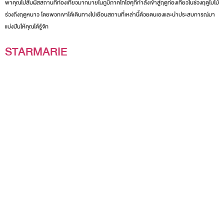
Go! Graph Japan พาเที่ยวภูมิภาคโทโฮคุและมิตซูบิชิพรีเมียมเอาท์เล็ต! Go! Graph Japan จะ
พาคุณไปสัมผัสสถานที่ท่องเที่ยวมากมายในภูมิภาคโทโฮคุที่กำลังเข้าสู่ฤดูท่องเที่ยวในช่วงฤดูใบไม้
ร่วงถึงฤดูหนาว โดยพวกเขาได้เดินทางไปเยือนสถานที่เหล่านี้ด้วยตนเองและนำประสบการณ์มา
แบ่งปันให้คุณได้รู้จัก
STARMARIE