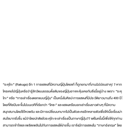
Rakugo การเล่าเรื่องตลกแบบญี่ปุ่น
“ระคุโกะ” (Rakugo) อีก 1 การแสดงที่มีความญี่ปุ่นโดยแท้ ก็ถูกยกมาที่งานนิปปอนฮาคุ! ? หาก
ใครเคยไปญี่ปุ่นหรือว่ารู้จักวัฒนธรรมดั้งเดิมของญี่ปุ่นอาจจะคุ้นเคยกับสิ่งนี้อยู่บ้าง เพราะ “ระคุ
โกะ” หรือ “การเล่าเรื่องตลกแบบญี่ปุ่น” เป็นหนึ่งในศิลปะการแสดงที่มีประวัติยาวนานถึง 400 ปี❕
โดยที่ศิลปินจะขึ้นไปบนเวทีที่เรียกว่า “โคซะ” และแสดงหรือบอกเล่าเรื่องราวต่างๆ ที่มีความ