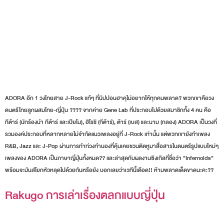
ADORA อีก 1 วงไทยสาย J-Rock แท้ๆ ที่นิปปอนฮาคุไม่อยากให้ทุกคนพลาด? พวกเขาคือวง
ดนตรีไทยลูกผสมไทย-ญี่ปุ่น ???? จากค่าย Gene Lab ที่ประกอบไปด้วยสมาชิกทั้ง 4 คน คือ
กีต้าร์ (นักร้องนำ กีต้าร์ และเปียโน), ฮิโรชิ (กีต้าร์), ต้าร์ (เบส) และนาม (กลอง) ADORA เป็นวงที่
รวมองค์ประกอบที่หลากหลายไม่จำกัดแนวเพลงอยู่ที่ J-Rock เท่านั้น แต่พวกเขายังทำเพลง
R&B, Jazz และ J-Pop ผ่านการทำท่วงทำนองที่คุ้นเคยชวนติดหูมาสื่อสารในดนตรีรูปแบบใหม่ๆ
เพลงของ ADORA เป็นภาษาญี่ปุ่นทั้งหมด?? และล่าสุดกับผลงานซิงเกิลที่ชื่อว่า “Infernoids“
พร้อมจะมันส์โยกหัวหลุดไปด้วยกันหรือยัง บอกเลยว่าเวทีนี้เดือด!! ห้ามพลาดเด็ดขาดนะคะ??