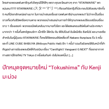
ใครสายเพลงแฟนตาซีกุมหัวใจคุณไว้ให้ดีๆ เพราะคุณจะโดนสาวๆ จาก “STARMARIE” ตก
แน่นอน???? STARMARIE (スターマリー) คือวงเกิร์ลกรุ๊ปที่ประกอบไปด้วยสมาชิกทั้ง
5 คนที่มีเอกลักษณ์อย่างมาก ในการนำเสนอเรื่องราวแฟนตาซีผ่านบทเพลง? ไม่ว่าจะเป็นเรื่อง
ราวเกี่ยวกับชีวิตหรือความตาย พวกเธอนำเสนอผ่านการทำให้ทุกบทเพลงเปรียบเสมือนเรื่อง
ราว 1 เรื่องเลยค่ะ พวกเธอมีแฟนคลับมากมายทั่วโลก และได้แสดงคอนเสิร์ตในต่างประเทศมา
มากกว่า ? ครั้งทั้งสหรัฐอเมริกา เม็กซิโก ไต้หวัน จีน ฟิลิปปินส์ อินโดนีเซีย สิงคโปร์ และมาเลเซีย
สำหรับในญี่ปุ่นเอง STARMARIE ก็เคยได้จัดคอนเสิร์ตเดี่ยวที่ Nakano Sunplaza ถึง 3 ครั้ง
และที่ LINE CUBE SHIBUYA (Shibuya Public Hall) อีก 1 ครั้ง? รวมถึงยังเคยได้รับหน้าที่สำ
คีญอย่างการร้องเพลงปิดให้กับอนิเมะเรื่อง “Cardfight!! Vanguard G NEXT” ที่ออกอากาศ
ทางสถานีโทรทัศน์ TV Tokyo 2 ครั้งเช่นกันค่ะ ยังไม่จบแค่นั้น! […]
ปักหมุดจุดหมายใหม่ “Tokushima” กับ Kenji
มะม่วง