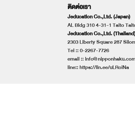
ติดต่อเรา
Jeducation Co.,Ltd. (Japan)
AL Bldg 310 4-31-1 Taito Tai
Jeducation Co.,Ltd. (Thailand
2303 Liberty Square 287 Sil
Tel ::
0-2267-7726
email ::
info@nipponhaku.co
line::
https://lin.ee/uLRoiNa