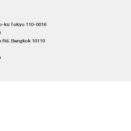
to-ku Tokyo 110-0016
)
om Rd. Bangkok 10110
m