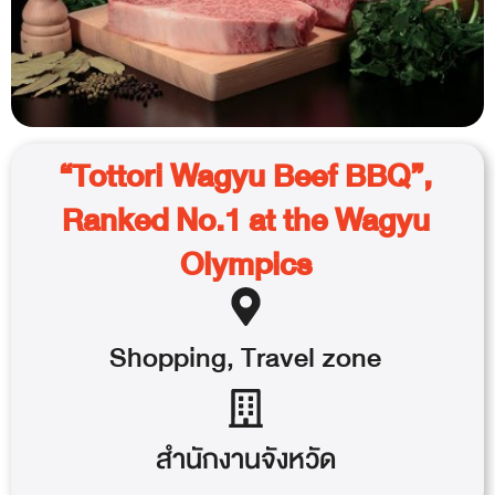
“Tottori Wagyu Beef BBQ”,
Ranked No.1 at the Wagyu
Olympics
Shopping
,
Travel
zone
สำนักงานจังหวัด