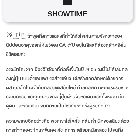
SHOWTIME
🥁🇯🇵 ถ้าพูดถึงการแสดงที่ทำให้หัวใจเต้นตามจังหวะกลอง
นิปปอนฮาคุขอยกให้โชว์ของ GARYU อยู่ในลิสต์ที่ต้องดูสักครั้งใน
ชีวิตเลยค่ะ!
วงวะไทโกะจากเมืองฮิโรชิมาที่ก่อตั้งขึ้นในปี 2005 วงนี้ไม่ได้เล่นกล
องญี่ปุ่นแบบดั้งเดิมเพียงอย่างเดียว แต่สร้างเอกลักษณ์ด้วยการ
ผสานวะไทโกะเข้ากับกลองชุดสมัยใหม่ ถ่ายทอดภาพของธรรมชาติ
วัฒนธรรม และภูมิทัศน์ของญี่ปุ่นผ่านจังหวะดนตรีที่ทั้งหนักแน่น
ดุดัน และร่วมสมัย จนกลายเป็นโชว์ที่ตราตรึงผู้ชมทั่วโลก
ความพิเศษอีกอย่างคือ พวกเขาใส่ใจตั้งแต่ต้นกำเนิดของเสียง ด้วย
การทำกลองวะไทโกะขึ้นเอง ตั้งแต่การเตรียมหนังกลอง ไปจนถึง