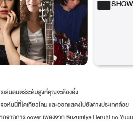
SHOW
เล่นดนตรีระดับสูงที่คุณจะต้องอึ้ง
์ตจอห์นนี่ที่โตเกียวโดม และออกแสดงไปยังต่างประเทศด้วย
างมากจากการ cover เพลงจาก Suzumiya Haruhi no Yuuu