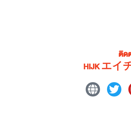
ติด
HIJK 