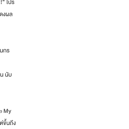
!” โปร
แสดงผล
อนกร
คน นับ
Be My
ขึ้นถึง