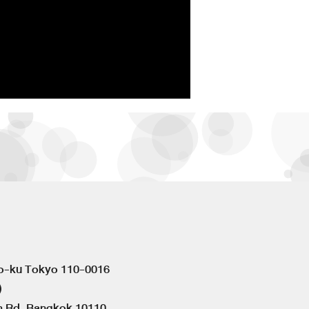
to-ku Tokyo 110-0016
)
om Rd. Bangkok 10110