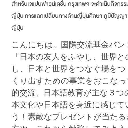
สำหรับเจแปนฟาวน์เดชั่น กรุงเทพฯ จะดำเนินกิจกรร
ญี่ปุ่น การแลกเปลี่ยนทางด้านญี่ปุ่นศึกษา ภูมิป
ญี่ปุ่น
こんにちは。国際交流基金バン
「日本の友人をふやし、世界と
し、日本と世界をつなぐ場をつ
くり出すための事業をおこなっ
的交流、日本語教育が主な３つ
本文化や日本語を身近に感じて
う！素敵なプレゼントが当たる