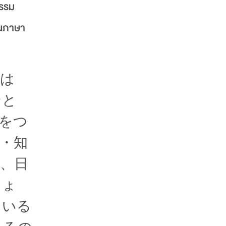
ธรรม
อนภาษา
ちは
ンと
をつ
・知
は、日
しょ
ている