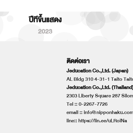
ปีทีขึ้นแสดง
2023
ติดต่อเรา
Jeducation Co.,Ltd. (Japan)
AL Bldg 310 4-31-1 Taito Tai
Jeducation Co.,Ltd. (Thailand
2303 Liberty Square 287 Sil
Tel ::
0-2267-7726
email ::
info@nipponhaku.co
line::
https://lin.ee/uLRoiNa