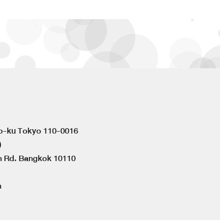
to-ku Tokyo 110-0016
)
om Rd. Bangkok 10110
m