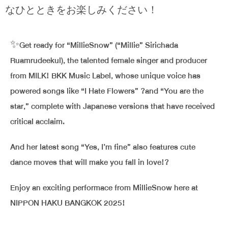
なひとときをお楽しみください！
✨Get ready for “MillieSnow” (“Millie” Sirichada
Ruamrudeekul), the talented female singer and producer
from MILK! BKK Music Label, whose unique voice has
powered songs like “I Hate Flowers” ?and “You are the
star,” complete with Japanese versions that have received
critical acclaim.
And her latest song “Yes, I’m fine” also features cute
dance moves that will make you fall in love!?
Enjoy an exciting performace from MillieSnow here at
NIPPON HAKU BANGKOK 2025!