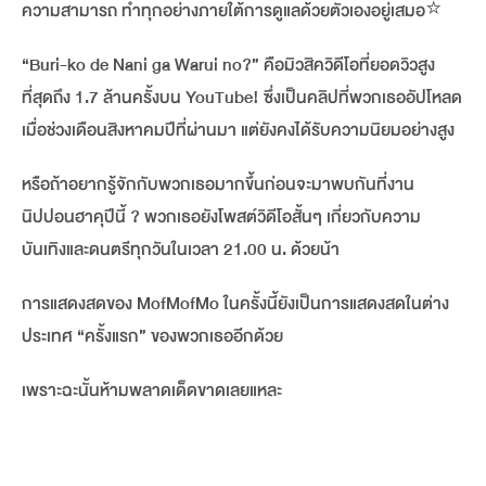
ความสามารถ ทำทุกอย่างภายใต้การดูแลด้วยตัวเองอยู่เสมอ⭐️
“Buri-ko de Nani ga Warui no?” คือมิวสิควิดีโอที่ยอดวิวสูง
ที่สุดถึง 1.7 ล้านครั้งบน YouTube! ซึ่งเป็นคลิปที่พวกเธออัปโหลด
เมื่อช่วงเดือนสิงหาคมปีที่ผ่านมา แต่ยังคงได้รับความนิยมอย่างสูง
หรือถ้าอยากรู้จักกับพวกเธอมากขึ้นก่อนจะมาพบกันที่งาน
นิปปอนฮาคุปีนี้ ? พวกเธอยังโพสต์วิดีโอสั้นๆ เกี่ยวกับความ
บันเทิงและดนตรีทุกวันในเวลา 21.00 น. ด้วยน้า
การแสดงสดของ MofMofMo ในครั้งนี้ยังเป็นการแสดงสดในต่าง
ประเทศ “ครั้งแรก” ของพวกเธออีกด้วย
เพราะฉะนั้นห้ามพลาดเด็ดขาดเลยแหละ