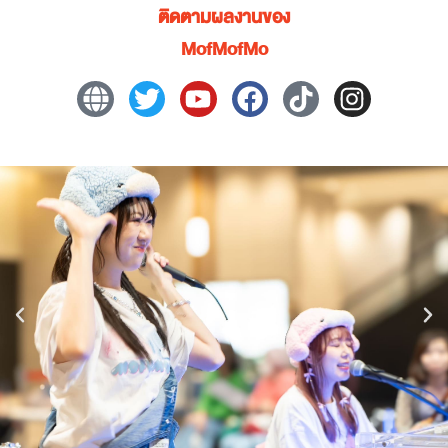
ติดตามผลงานของ
MofMofMo