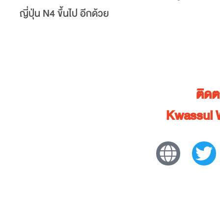
ญี่ปุ่น N4 ขึ้นไป อีกด้วย
ติด
Kwassui 