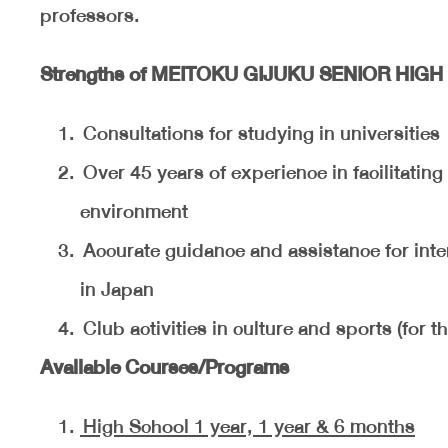
professors.
Strengths of MEITOKU GIJUKU SENIOR HIG
Consultations for studying in universities
Over 45 years of experience in facilitating
environment
Accurate guidance and assistance for inter
in Japan
Club activities in culture and sports (for
Available Courses/Programs
High School 1 year, 1 year & 6 months