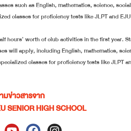
lasses such as English, mathematics, science, social
zed classes for proficiency tests like JLPT and EJU
f hours’ worth of club activities in the first year. St
es will apply, including English, mathematics, scie
pecialized classes for proficiency tests like JLPT 
ตามข่าวสารจาก
KU SENIOR HIGH SCHOOL