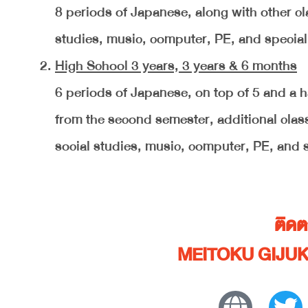
8 periods of Japanese, along with other c
studies, music, computer, PE, and speciali
High School 3 years, 3 years & 6 months
6 periods of Japanese, on top of 5 and a hal
from the second semester, additional class
social studies, music, computer, PE, and s
ติด
MEITOKU GIJU