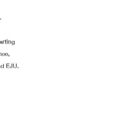
.
arting
nce,
and EJU.