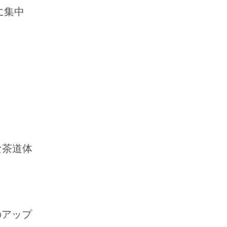
に集中
な茶道体
のアップ