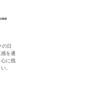
ness
クの日
五感を通
、心に残
さい。