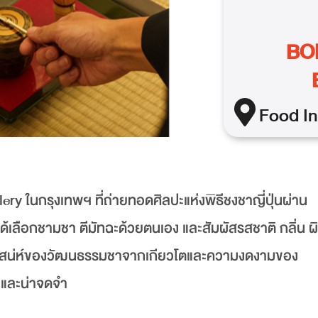
BO
Food In
ในกรุงเทพฯ ที่ถ่ายทอดศิลปะแห่งพิธีชงชาญี่ปุ่นผ่าน
้เลือกชามชา ตีมัทฉะด้วยตนเอง และสัมผัสรสชาติ กลิ่น ผ
บเสน่ห์ของวัฒนธรรมชาจากเกียวโตและความงดงามของ
้ง และน่าจดจำ