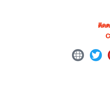
ติด
C