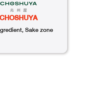
CHOSHUYA
gredient
,
Sake
zone