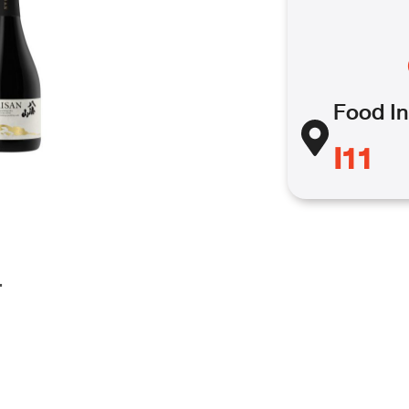
Food In
I11
.